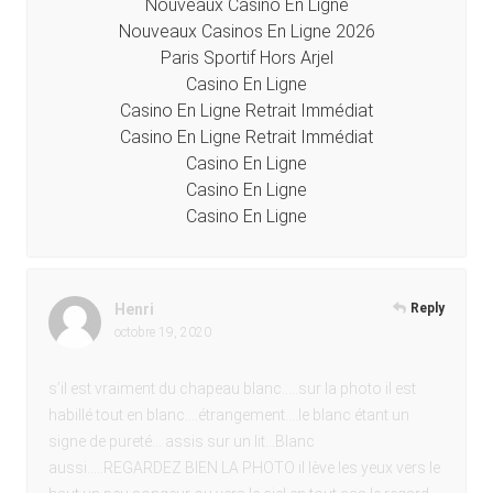
Nouveaux Casino En Ligne
Nouveaux Casinos En Ligne 2026
Paris Sportif Hors Arjel
Casino En Ligne
Casino En Ligne Retrait Immédiat
Casino En Ligne Retrait Immédiat
Casino En Ligne
Casino En Ligne
Casino En Ligne
Henri
Reply
octobre 19, 2020
s’il est vraiment du chapeau blanc…..sur la photo il est
habillé tout en blanc….étrangement….le blanc étant un
signe de pureté… assis sur un lit…Blanc
aussi…..REGARDEZ BIEN LA PHOTO il lève les yeux vers le