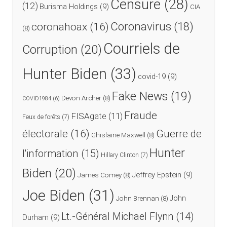
Censure
(28)
(12)
Burisma Holdings
(9)
CIA
Coronavirus
(18)
coronahoax
(16)
(8)
Courriels de
Corruption
(20)
Hunter Biden
(33)
covid-19
(9)
Fake News
(19)
Devon Archer
(8)
COVID1984
(6)
Fraude
FISAgate
(11)
Feux de forêts
(7)
électorale
(16)
Guerre de
Ghislaine Maxwell
(8)
Hunter
l'information
(15)
Hillary Clinton
(7)
Biden
(20)
Jeffrey Epstein
(9)
James Comey
(8)
Joe Biden
(31)
John
John Brennan
(8)
Lt.-Général Michael Flynn
(14)
Durham
(9)