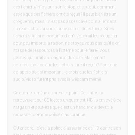
ces fichiers/infos sur son laptop, et surtout, comment
est-ce que ces fichiers ont été reçus? Il peut bien être un
drogué fini, mais il n’est pas assez cave pour aller dans
un repair shop si son disque dur est défectueux. Si les
fichiers sont si importants et qu’il voudrait les récupérer
pour peu importe la raison, ne croyez-vous pas qu’il a en
masse de ressources à l’interne pour le faire? Vous
pensez qu’il irait au magasin du coin? Maintenant,
comment est-ce que les fichiers furent reçus? Pour que
ce laptop soit si important, je crois que les fichiers
audio/vidéo furent pris avec la webcam même.
Ce qui me ramène au premier point. Ces infos se
retrouvaient sur CE laptop uniquement, HB l’a envoyé à ce
magasin et peut-être que c’est un handler qui devait le
ramasser comme police d’assurance.
OU encore… c’est la police d’assurance de HB contre son