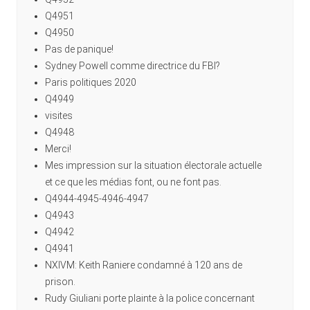
Q4951
Q4950
Pas de panique!
Sydney Powell comme directrice du FBI?
Paris politiques 2020
Q4949
visites
Q4948
Merci!
Mes impression sur la situation électorale actuelle
et ce que les médias font, ou ne font pas.
Q4944-4945-4946-4947
Q4943
Q4942
Q4941
NXIVM: Keith Raniere condamné à 120 ans de
prison.
Rudy Giuliani porte plainte à la police concernant