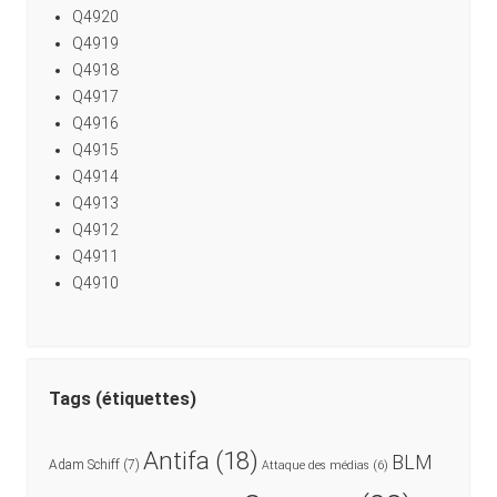
Q4920
Q4919
Q4918
Q4917
Q4916
Q4915
Q4914
Q4913
Q4912
Q4911
Q4910
Tags (étiquettes)
Antifa
(18)
BLM
Adam Schiff
(7)
Attaque des médias
(6)