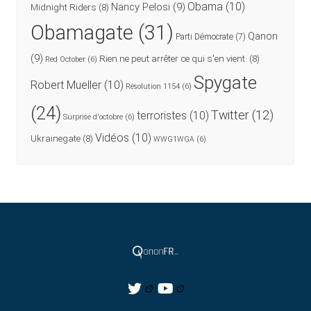
Obama
(10)
Nancy Pelosi
(9)
Midnight Riders
(8)
Obamagate
(31)
Qanon
Parti Démocrate
(7)
(9)
Rien ne peut arrêter ce qui s'en vient.
(8)
Red October
(6)
Spygate
Robert Mueller
(10)
Résolution 1154
(6)
(24)
Twitter
(12)
terroristes
(10)
Surprise d'octobre
(6)
Vidéos
(10)
Ukrainegate
(8)
WWG1WGA
(6)