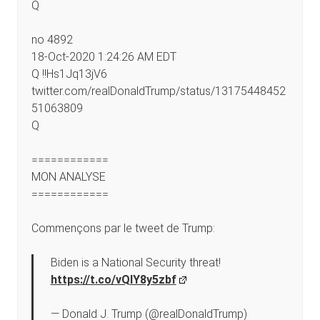
Q
no 4892
18-Oct-2020 1:24:26 AM EDT
Q !!Hs1Jq13jV6
twitter.com/realDonaldTrump/status/13175448452
51063809
Q
============
MON ANALYSE
============
Commençons par le tweet de Trump:
Biden is a National Security threat!
https://t.co/vQIY8y5zbf
— Donald J. Trump (@realDonaldTrump)