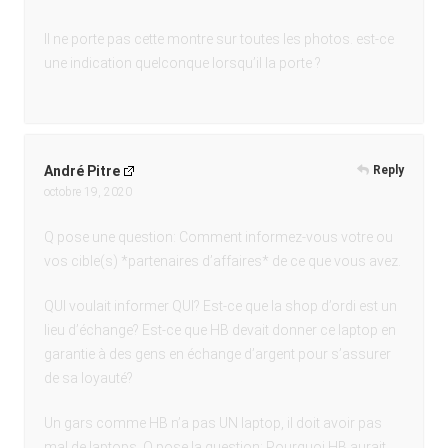
Il ne porte pas cette montre sur toutes les photos. est-ce
une indication quelconque lorsqu’il la porte ?
André Pitre
Reply
octobre 19, 2020
Q pose une question: Comment informez-vous votre ou
vos cible(s) *partenaires d’affaires* de ce que vous avez.
QUI voulait informer QUI? Est-ce que la shop d’ordi est un
lieu d’échange? Est-ce que HB devait donner ce laptop en
garantie à des gens en échange d’argent pour s’assurer
de sa loyauté?
Un gars comme HB n’a pas UN laptop, il doit avoir pas
mal de laptops. Q pose la question: Pourquoi HB aurait