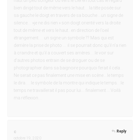
haut un peu songeur ou vers le ciel en tout cas le regard
bien dirigé tout de même vers le haut…..la tête posée sur
sa gauche le doigt en travers de sa bouche….un signe de
silence…. »je ne dis rien » son doigt orienté vers la droite
tout de même et vers le haut…en direction de l’oeil
étrangement …. un signe un symbole ?? Mais qui est
derrière la prise de photo …. il se pourrait donc qu’il n’a rien
à craindre et qu’il a couvert ses arrières…..le voir sur
d’autres photos entrain de se droguer ou de se
photographier dans sa baignoire pourquoi ferait il cela…
Ne serait ce pas finalement une mise en scène….le temps
le dira……le symbole de la montre qui indique le temps….le
temps ne travaillerait il pas pour lui…..finalement…..Voilà
ma réflexion….
c
Reply
octobre 19, 2020