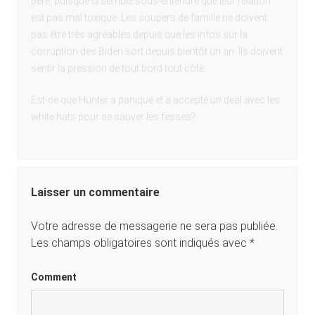
père, puisque Q semble sous-entendre que leur relation
est pas mal toxique. Les soupers de famille ne doivent
pas être très agréables depuis que les infos sur la
corruption des Biden sort depuis bientôt un an. Ils doivent
sentir la pression de tout bord tout côté.
Est-ce que Hunter a paniqué et a accepté un deal avec les
white hats pour se sauver les fesses?
Laisser un commentaire
Votre adresse de messagerie ne sera pas publiée.
Les champs obligatoires sont indiqués avec
*
Comment