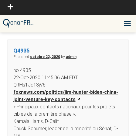
Q4935
Published
octobre 22, 2020
by
admin
no 4935
22-Oct-2020 11:45:06 AM EDT
Q !!Hs1Jq13jV6
foxnews.com/politics/jim-hunter-biden-china-
joint-venture-key-contacts
« Principaux contacts nationaux pour les projets
cibles de la première phase ».
Kamala Harris, D-Calif.
Chuck Schumer, leader de la minorité au Sénat, D-
N.Y.