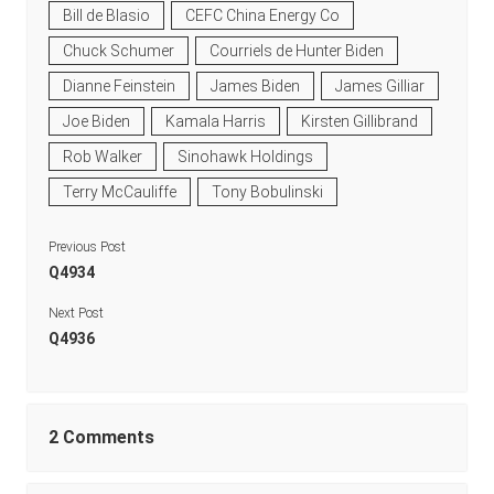
Bill de Blasio
CEFC China Energy Co
Chuck Schumer
Courriels de Hunter Biden
Dianne Feinstein
James Biden
James Gilliar
Joe Biden
Kamala Harris
Kirsten Gillibrand
Rob Walker
Sinohawk Holdings
Terry McCauliffe
Tony Bobulinski
Previous Post
Q4934
Next Post
Q4936
2 Comments