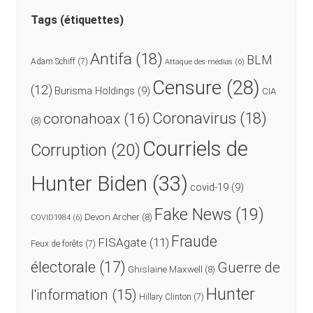
Tags (étiquettes)
Antifa
(18)
BLM
Adam Schiff
(7)
Attaque des médias
(6)
Censure
(28)
(12)
Burisma Holdings
(9)
CIA
Coronavirus
(18)
coronahoax
(16)
(8)
Courriels de
Corruption
(20)
Hunter Biden
(33)
covid-19
(9)
Fake News
(19)
Devon Archer
(8)
COVID1984
(6)
Fraude
FISAgate
(11)
Feux de forêts
(7)
électorale
(17)
Guerre de
Ghislaine Maxwell
(8)
Hunter
l'information
(15)
Hillary Clinton
(7)