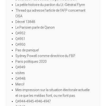
La petite histoire du pardon du Lt.-Général Flynn
Thread qui adresse l’article de l’AFP concernant
CISA
Décret 13848
Le Parisien parle de Qanon
Q4952
Q4951
Q4950
Pas de panique!
Sydney Powell comme directrice du FBI?
Paris politiques 2020
Q4949
visites
Q4948
Merci!
Mes impression sur la situation électorale actuelle
et ce que les médias font, ou ne font pas.
Q4944-4945-4946-4947