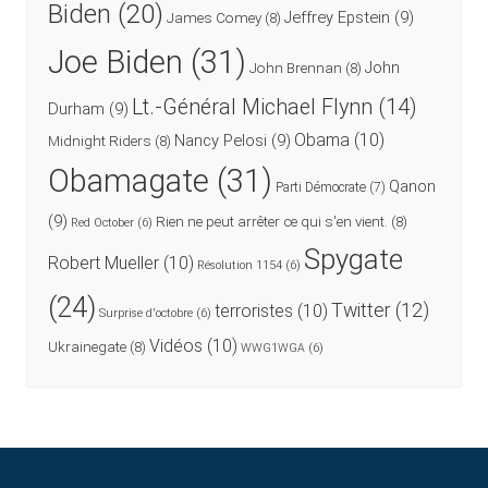
Biden
(20)
Jeffrey Epstein
(9)
James Comey
(8)
Joe Biden
(31)
John
John Brennan
(8)
Lt.-Général Michael Flynn
(14)
Durham
(9)
Obama
(10)
Nancy Pelosi
(9)
Midnight Riders
(8)
Obamagate
(31)
Qanon
Parti Démocrate
(7)
(9)
Rien ne peut arrêter ce qui s'en vient.
(8)
Red October
(6)
Spygate
Robert Mueller
(10)
Résolution 1154
(6)
(24)
Twitter
(12)
terroristes
(10)
Surprise d'octobre
(6)
Vidéos
(10)
Ukrainegate
(8)
WWG1WGA
(6)