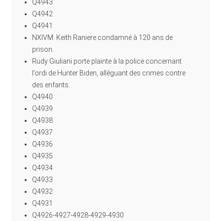
Q4943
Q4942
Q4941
NXIVM: Keith Raniere condamné à 120 ans de
prison.
Rudy Giuliani porte plainte à la police concernant
l’ordi de Hunter Biden, alléguant des crimes contre
des enfants.
Q4940
Q4939
Q4938
Q4937
Q4936
Q4935
Q4934
Q4933
Q4932
Q4931
Q4926-4927-4928-4929-4930