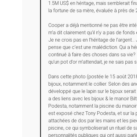
1.5M US$ en héritage, mais semblerait final
la fortune de sa mère, évaluée à près de
Cooper a déjà mentionné ne pas être inté
m’a dit clairement qu’il n’y a pas de fonds 
Je ne crois pas en l’héritage de l’argent
pense que c’est une malédiction. Qui a hé
continué à faire des choses dans sa vie? 
qu’un pot d’or m’attendait, je ne sais pas si
Dans cette photo (postée le 15 août 201
bijoux, notamment le collier. Selon des a
développé que le lapin sur le bijoux serai
a des liens avec les bijoux & le manoir Bil
Podesta, notamment la piscine du manoir q
est exposé chez Tony Podesta, et sur la pe
attachées de dos par les mains et les pie
piscine, ce qui symboliserait un rituel de sa
personnalités publiques qui ont aussi par