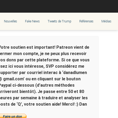
Nouvelles
Fake News
Tweets de Trump
Références
Médias
Votre soutien est important! Patreon vient de
fermer mon compte, je ne peux plus recevoir
vos dons par cette plateforme. Si ce que vous
lisez ici vous intéresse, SVP considérez me
supporter par courriel interac à ‘danadlumen
@ gmail.com’ ou en cliquant sur le bouton
Paypal ci-dessous (d’autres méthodes
arriveront bientôt). Je passe entre 50 et 80
heures par semaine à traduire et analyser les
posts de ‘Q’, votre soutien aide! Merci! :) Dan