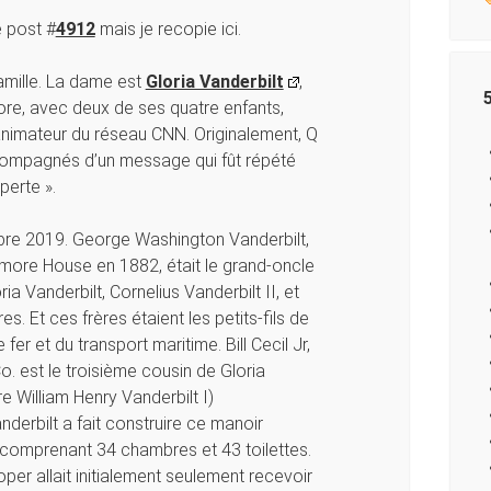
e post #
4912
mais je recopie ici.
famille. La dame est
Gloria Vanderbilt
,
ore, avec deux de ses quatre enfants,
l’animateur du réseau CNN. Originalement, Q
ccompagnés d’un message qui fût répété
perte ».
bre 2019. George Washington Vanderbilt,
tmore House en 1882, était le grand-oncle
ia Vanderbilt, Cornelius Vanderbilt II, et
. Et ces frères étaient les petits-fils de
er et du transport maritime. Bill Cecil Jr,
o. est le troisième cousin de Gloria
re William Henry Vanderbilt I)
derbilt a fait construire ce manoir
 comprenant 34 chambres et 43 toilettes.
r allait initialement seulement recevoir