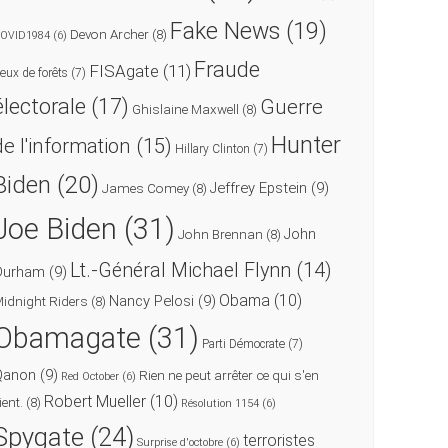
Fake News
(19)
Devon Archer
(8)
OVID1984
(6)
Fraude
FISAgate
(11)
eux de forêts
(7)
électorale
(17)
Guerre
Ghislaine Maxwell
(8)
Hunter
de l'information
(15)
Hillary Clinton
(7)
Biden
(20)
Jeffrey Epstein
(9)
James Comey
(8)
Joe Biden
(31)
John
John Brennan
(8)
Lt.-Général Michael Flynn
(14)
Durham
(9)
Obama
(10)
Nancy Pelosi
(9)
idnight Riders
(8)
Obamagate
(31)
Parti Démocrate
(7)
Qanon
(9)
Rien ne peut arrêter ce qui s'en
Red October
(6)
Robert Mueller
(10)
ient.
(8)
Résolution 1154
(6)
Spygate
(24)
terroristes
Surprise d'octobre
(6)