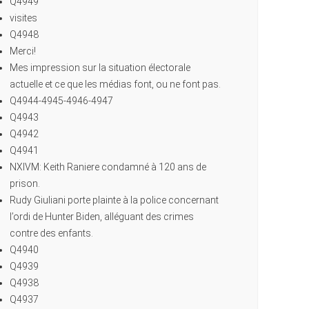
Q4949
visites
Q4948
Merci!
Mes impression sur la situation électorale
actuelle et ce que les médias font, ou ne font pas.
Q4944-4945-4946-4947
Q4943
Q4942
Q4941
NXIVM: Keith Raniere condamné à 120 ans de
prison.
Rudy Giuliani porte plainte à la police concernant
l’ordi de Hunter Biden, alléguant des crimes
contre des enfants.
Q4940
Q4939
Q4938
Q4937