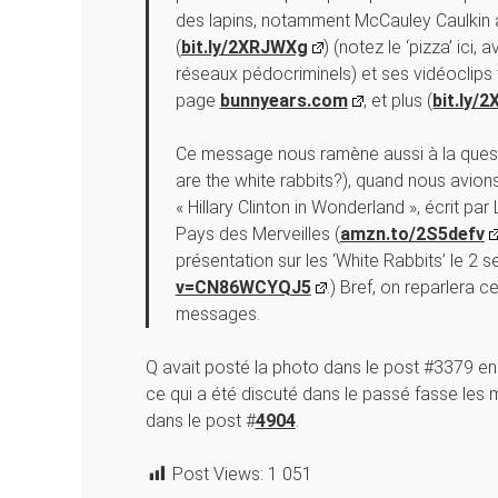
des lapins, notamment McCauley Caulkin 
(
bit.ly/2XRJWXg
) (notez le ‘pizza’ ici,
réseaux pédocriminels) et ses vidéoclips 
page
bunnyears.com
, et plus (
bit.ly/
Ce message nous ramène aussi à la questi
are the white rabbits?), quand nous avions d
« Hillary Clinton in Wonderland », écrit par 
Pays des Merveilles (
amzn.to/2S5defv
présentation sur les ‘White Rabbits’ le 2
v=CN86WCYQJ5
.) Bref, on reparlera 
messages.
Q avait posté la photo dans le post #3379 en 
ce qui a été discuté dans le passé fasse le
dans le post #
4904
.
Post Views:
1 051