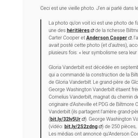
Ceci est une vieille photo. J’en ai parlé dans l
La photo qu’on voit ici est une photo de 
une des
héritières
de la richesse Biltm
Carter Cooper et
Anderson Cooper
, 
avait posté cette photo (et d’autres), a
plusieurs fois: « leur symbolisme sera leur 
Gloria Vanderbilt est décédée en septem
qui a commandé la construction de la Bil
de Gloria Vanderbilt. Le grand-père de Glor
George Washington Vanderbilt étaient frères
Cornelius Vanderbilt, magnat du chemin de f
originaire d’Asheville et PDG de Biltmore C
Vanderbilt (ils partagent l’arrière grand-pè
(
bit.ly/32lv5Ur
). George Washington Van
(vidéo:
bit.ly/2S2zdng
) de 250 pièces,
Les médias ont annoncé qu’Anderson Coope