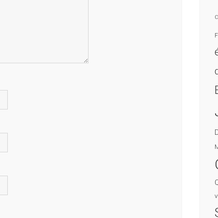
C
F
M
v