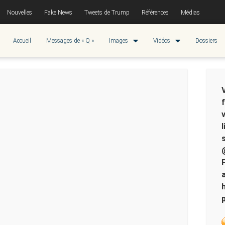
Nouvelles
Fake News
Tweets de Trump
Références
Médias
Accueil
Messages de « Q »
Images
Vidéos
Dossiers