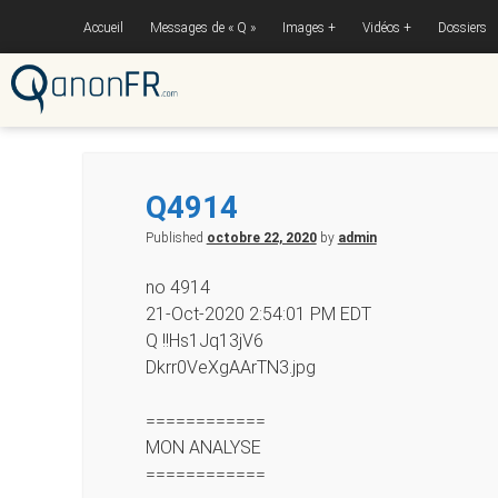
Accueil
Messages de « Q »
Images
Vidéos
Dossiers
Q4914
Published
octobre 22, 2020
by
admin
no 4914
21-Oct-2020 2:54:01 PM EDT
Q !!Hs1Jq13jV6
Dkrr0VeXgAArTN3.jpg
============
MON ANALYSE
============