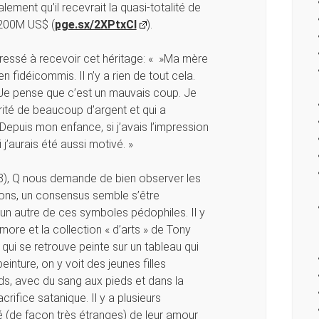
ement qu’il recevrait la quasi-totalité de
 200M US$ (
pge.sx/2XPtxCI
).
ressé à recevoir cet héritage: « »Ma mère
en fidéicommis. Il n’y a rien de tout cela.
… Je pense que c’est un mauvais coup. Je
rité de beaucoup d’argent et qui a
Depuis mon enfance, si j’avais l’impression
 j’aurais été aussi motivé. »
8), Q nous demande de bien observer les
nons, un consensus semble s’être
t un autre de ces symboles pédophiles. Il y
tmore et la collection « d’arts » de Tony
ui se retrouve peinte sur un tableau qui
inture, on y voit des jeunes filles
ds, avec du sang aux pieds et dans la
crifice satanique. Il y a plusieurs
lé (de façon très étranges) de leur amour