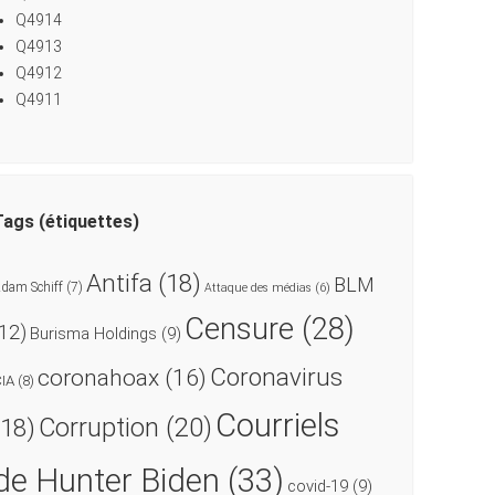
Q4914
Q4913
Q4912
Q4911
Tags (étiquettes)
Antifa
(18)
BLM
dam Schiff
(7)
Attaque des médias
(6)
Censure
(28)
(12)
Burisma Holdings
(9)
Coronavirus
coronahoax
(16)
CIA
(8)
Courriels
Corruption
(20)
(18)
de Hunter Biden
(33)
covid-19
(9)