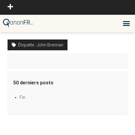
Étiquette :
John Brennan
50 derniers posts
Fin