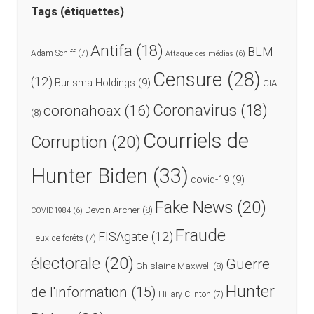
Tags (étiquettes)
Antifa
(18)
BLM
Adam Schiff
(7)
Attaque des médias
(6)
Censure
(28)
(12)
Burisma Holdings
(9)
CIA
Coronavirus
(18)
coronahoax
(16)
(8)
Courriels de
Corruption
(20)
Hunter Biden
(33)
covid-19
(9)
Fake News
(20)
Devon Archer
(8)
COVID1984
(6)
Fraude
FISAgate
(12)
Feux de forêts
(7)
électorale
(20)
Guerre
Ghislaine Maxwell
(8)
Hunter
de l'information
(15)
Hillary Clinton
(7)