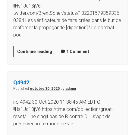
!!Hs1Jq13jV6
twitter.com/BrentScher/status/132201579359336
0384 Les vérificateurs de faits créés dans le but de
renforcer la propagande [digestion]? Le combat
pour…
Continue reading
1 Comment
Q4942
Published
octobre 30, 2020
by
admin
no 4942 30-Oct-2020 11:38:45 AM EDT Q
!!Hs1Jq13jV6 https://time.com/collection/great-
reset/ Il ne s’agit pas de R contre D. Il s’agit de
préserver notre mode de vie.…