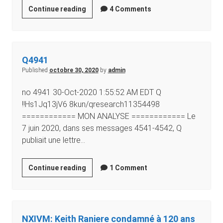
Continue reading
4 Comments
Q4941
Published
octobre 30, 2020
by
admin
no 4941 30-Oct-2020 1:55:52 AM EDT Q
!!Hs1Jq13jV6 8kun/qresearch11354498
============ MON ANALYSE ============ Le
7 juin 2020, dans ses messages 4541-4542, Q
publiait une lettre…
Continue reading
1 Comment
NXIVM: Keith Raniere condamné à 120 ans