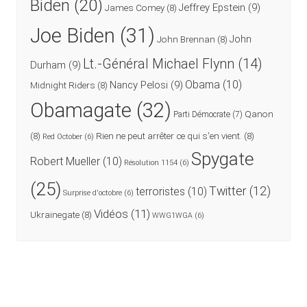
Biden
(20)
Jeffrey Epstein
(9)
James Comey
(8)
Joe Biden
(31)
John
John Brennan
(8)
Lt.-Général Michael Flynn
(14)
Durham
(9)
Obama
(10)
Nancy Pelosi
(9)
Midnight Riders
(8)
Obamagate
(32)
Qanon
Parti Démocrate
(7)
(8)
Rien ne peut arrêter ce qui s'en vient.
(8)
Red October
(6)
Spygate
Robert Mueller
(10)
Résolution 1154
(6)
(25)
Twitter
(12)
terroristes
(10)
Surprise d'octobre
(6)
Vidéos
(11)
Ukrainegate
(8)
WWG1WGA
(6)