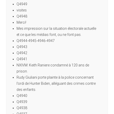
Q4949
visites
Q4948
Merci!
Mes impression sur la situation électorale actuelle
et ce que les médias font, ou ne font pas.
Q4944-4945-4946-4947
Q4943
Q4942
Q4941
NXIVM: Keith Raniere condamné à 120 ans de
prison.
Rudy Giuliani porte plainte à la police concernant
l’ordi de Hunter Biden, alléguant des crimes contre
des enfants.
Q4940
Q4939
Q4938
Q4937