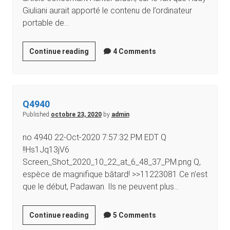
Giuliani aurait apporté le contenu de l’ordinateur
portable de…
Continue reading
4 Comments
Q4940
Published
octobre 23, 2020
by
admin
no 4940 22-Oct-2020 7:57:32 PM EDT Q
!!Hs1Jq13jV6
Screen_Shot_2020_10_22_at_6_48_37_PM.png Q,
espèce de magnifique bâtard! >>11223081 Ce n’est
que le début, Padawan. Ils ne peuvent plus…
Continue reading
5 Comments