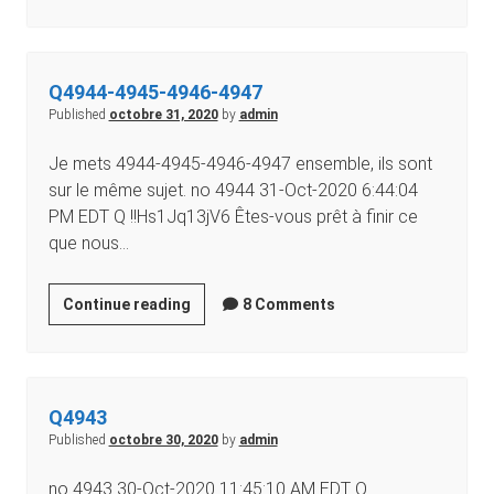
Q4944-4945-4946-4947
Published
octobre 31, 2020
by
admin
Je mets 4944-4945-4946-4947 ensemble, ils sont
sur le même sujet. no 4944 31-Oct-2020 6:44:04
PM EDT Q !!Hs1Jq13jV6 Êtes-vous prêt à finir ce
que nous…
Continue reading
8 Comments
Q4943
Published
octobre 30, 2020
by
admin
no 4943 30-Oct-2020 11:45:10 AM EDT Q