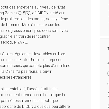
pour des entretiens au niveau de l’État
iang Zemin (江泽民), où BIDEN a été dur
e la prolifération des armes, son système
ts de l’homme. Mais à mesure que les
u progressivement plus conciliant avec
ographié en train de rencontrer
 l’époque, YANG.
 étaient également favorables au libre-
ce que les États-Unis les entreprises
A
ommateurs, qui compte plus d’un milliard
la Chine n’a pas réussi à ouvrir
eprises étrangères.
us rentables), l’accès était limité,
inissement international. Le fait que la
t pas nécessairement une politique
’approche de BIDEN a quelque peu différé