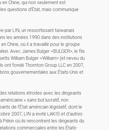
 en Chine, qui non seulement est
les questions d’État, mais communique
e par LIN, un ressortissant taïwanais
ans les années 1990 dans des institutions
 en Chine, où il a travaillé pour le groupe
 Pékin. Avec James Bulger <BULGER>, le fils
tts William Bulger <William> (et neveu du
ils ont fondé Thornton Group LLC en 2007,
lations gouvernementales aux États-Unis et
es relations étroites avec les dirigeants
américaine « sans but lucratif, non
nts de l’État américain législatif, dont le
obre 2007, LIN a invité LAKIS et d’autres
Pékin où ils rencontrent les dirigeants du
elations commerciales entre les États-