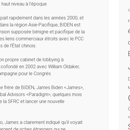
e haut niveau à l’époque.
C
pait rapidement dans les années 2000, et
F
dans la région Asie-Pacifique, BIDEN est
ension supposée bénigne et pacifique de la
des liens commerciaux étroits avec le PCC
 de l’État chinois.
son propre cabinet de lobbying à
 a cofondé en 2002 avec William Oldaker,
campagne pour le Congrès.
 le frère de BIDEN, James Biden <James>,
M
obal Advisors <Paradigm>, quelques mois
 la SFRC et lancer une nouvelle
v
, James a clairement indiqué qu’il voyait
gent de riches étrangers qui ne