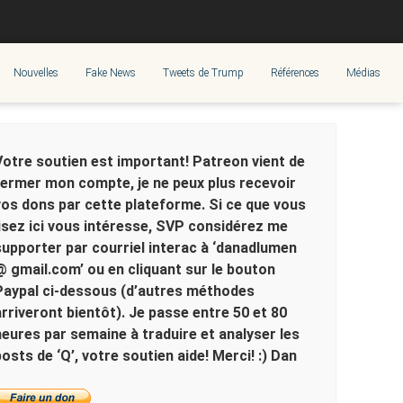
Nouvelles
Fake News
Tweets de Trump
Références
Médias
Votre soutien est important! Patreon vient de
fermer mon compte, je ne peux plus recevoir
vos dons par cette plateforme. Si ce que vous
lisez ici vous intéresse, SVP considérez me
supporter par courriel interac à ‘danadlumen
@ gmail.com’ ou en cliquant sur le bouton
Paypal ci-dessous (d’autres méthodes
arriveront bientôt). Je passe entre 50 et 80
heures par semaine à traduire et analyser les
posts de ‘Q’, votre soutien aide! Merci! :) Dan