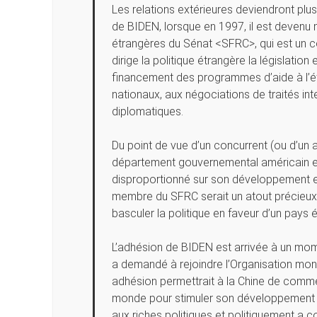
Les relations extérieures deviendront plus
de BIDEN, lorsque en 1997, il est devenu
étrangères du Sénat <SFRC>, qui est un 
dirige la politique étrangère la législatio
financement des programmes d’aide à l’étr
nationaux, aux négociations de traités in
diplomatiques.
Du point de vue d’un concurrent (ou d’un a
département gouvernemental américain ess
disproportionné sur son développement et
membre du SFRC serait un atout précieux 
basculer la politique en faveur d’un pays é
L’adhésion de BIDEN est arrivée à un momen
a demandé à rejoindre l’Organisation m
adhésion permettrait à la Chine de comme
monde pour stimuler son développement 
aux riches politiques et politiquement a co