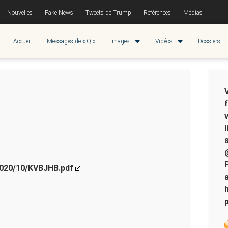
Nouvelles
Fake News
Tweets de Trump
Références
Médias
Accueil
Messages de « Q »
Images
Vidéos
Dossiers
2020/10/KVBJHB.pdf