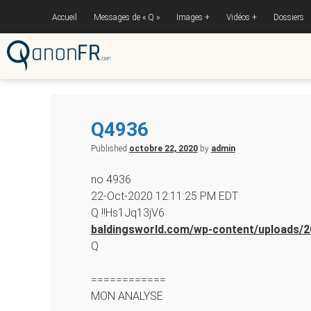
Accueil
Messages de « Q »
Images
Vidéos
Dossiers
Q4936
Published
octobre 22, 2020
by
admin
no 4936
22-Oct-2020 12:11:25 PM EDT
Q !!Hs1Jq13jV6
baldingsworld.com/wp-content/uploads/
Q
============
MON ANALYSE