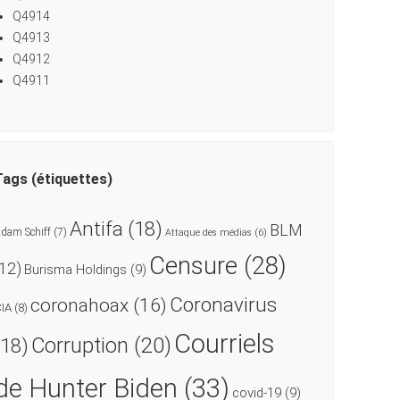
Q4914
Q4913
Q4912
Q4911
Tags (étiquettes)
Antifa
(18)
BLM
dam Schiff
(7)
Attaque des médias
(6)
Censure
(28)
(12)
Burisma Holdings
(9)
Coronavirus
coronahoax
(16)
CIA
(8)
Courriels
Corruption
(20)
(18)
de Hunter Biden
(33)
covid-19
(9)