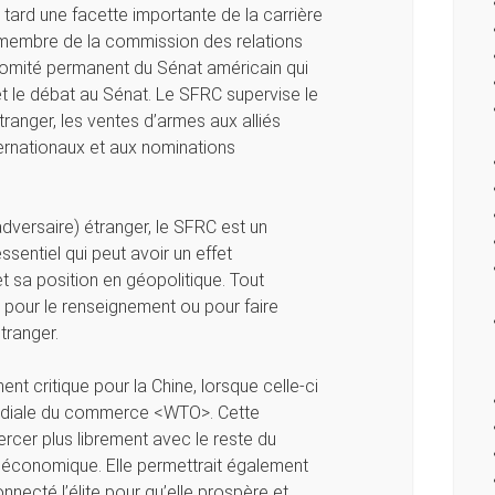
 tard une facette importante de la carrière
 membre de la commission des relations
comité permanent du Sénat américain qui
n et le débat au Sénat. Le SFRC supervise le
anger, les ventes d’armes aux alliés
ternationaux et aux nominations
dversaire) étranger, le SFRC est un
entiel qui peut avoir un effet
 sa position en géopolitique. Tout
pour le renseignement ou pour faire
tranger.
t critique pour la Chine, lorsque celle-ci
ondiale du commerce <WTO>. Cette
rcer plus librement avec le reste du
économique. Elle permettrait également
nnecté l’élite pour qu’elle prospère et