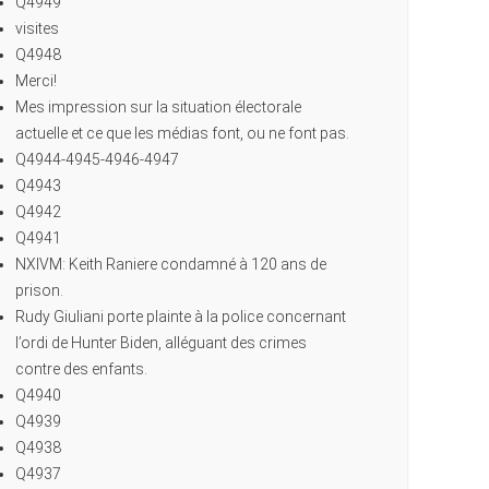
Q4949
visites
Q4948
Merci!
Mes impression sur la situation électorale
actuelle et ce que les médias font, ou ne font pas.
Q4944-4945-4946-4947
Q4943
Q4942
Q4941
NXIVM: Keith Raniere condamné à 120 ans de
prison.
Rudy Giuliani porte plainte à la police concernant
l’ordi de Hunter Biden, alléguant des crimes
contre des enfants.
Q4940
Q4939
Q4938
Q4937