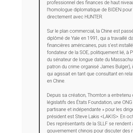
professionnel des finances de haut niveau
l’homologue diplomatique de BIDEN pour 
directement avec HUNTER.
Sur le plan commercial, la Chine est passé
diplômé de Yale en 1991, qui a travaillé d
financières américaines, puis s’est installé
fondateur de la SOE, politiquement lié, à
du sénateur de longue date du Massachuse
patron du crime organisé James Bulger), 
qui agissait en tant que consultant en re
en Chine.
Depuis sa création, Thornton a entretenu d
législatifs des États Foundation, une ONG 
partisane et indépendante » pour les dirigea
président est Steve Lakis <LAKIS>. En oct
Des représentants de la SLLF se rendent à 
gouvernement chinois pour discuter des r