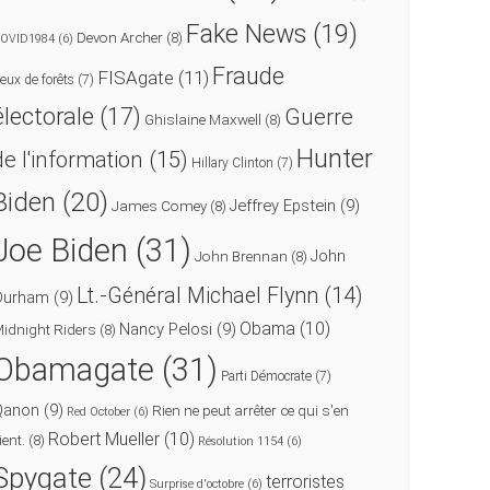
Fake News
(19)
Devon Archer
(8)
OVID1984
(6)
Fraude
FISAgate
(11)
eux de forêts
(7)
électorale
(17)
Guerre
Ghislaine Maxwell
(8)
Hunter
de l'information
(15)
Hillary Clinton
(7)
Biden
(20)
Jeffrey Epstein
(9)
James Comey
(8)
Joe Biden
(31)
John
John Brennan
(8)
Lt.-Général Michael Flynn
(14)
Durham
(9)
Obama
(10)
Nancy Pelosi
(9)
idnight Riders
(8)
Obamagate
(31)
Parti Démocrate
(7)
Qanon
(9)
Rien ne peut arrêter ce qui s'en
Red October
(6)
Robert Mueller
(10)
ient.
(8)
Résolution 1154
(6)
Spygate
(24)
terroristes
Surprise d'octobre
(6)