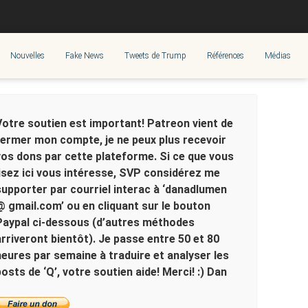
Nouvelles
Fake News
Tweets de Trump
Références
Médias
Votre soutien est important! Patreon vient de
fermer mon compte, je ne peux plus recevoir
vos dons par cette plateforme. Si ce que vous
lisez ici vous intéresse, SVP considérez me
supporter par courriel interac à ‘danadlumen
@ gmail.com’ ou en cliquant sur le bouton
Paypal ci-dessous (d’autres méthodes
arriveront bientôt). Je passe entre 50 et 80
heures par semaine à traduire et analyser les
posts de ‘Q’, votre soutien aide! Merci! :) Dan