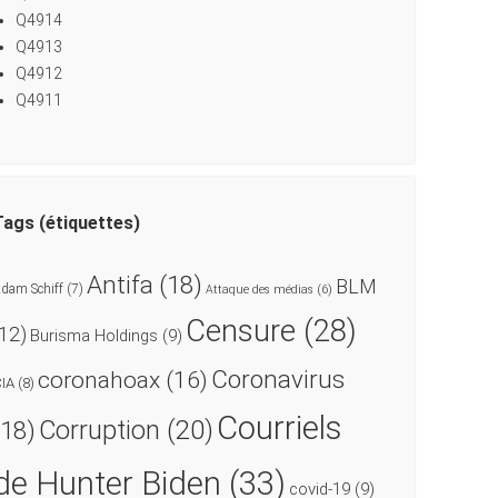
Q4914
Q4913
Q4912
Q4911
Tags (étiquettes)
Antifa
(18)
BLM
dam Schiff
(7)
Attaque des médias
(6)
Censure
(28)
(12)
Burisma Holdings
(9)
Coronavirus
coronahoax
(16)
CIA
(8)
Courriels
Corruption
(20)
(18)
de Hunter Biden
(33)
covid-19
(9)