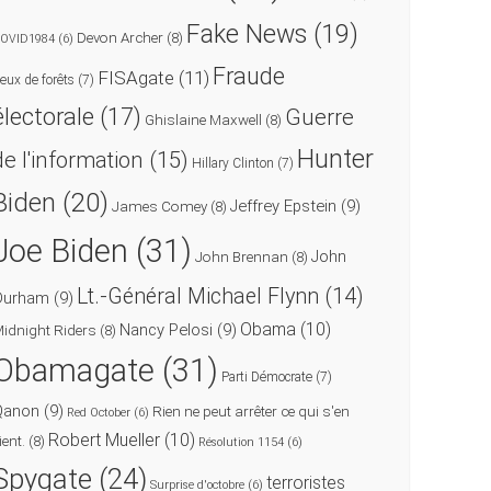
Fake News
(19)
Devon Archer
(8)
OVID1984
(6)
Fraude
FISAgate
(11)
eux de forêts
(7)
électorale
(17)
Guerre
Ghislaine Maxwell
(8)
Hunter
de l'information
(15)
Hillary Clinton
(7)
Biden
(20)
Jeffrey Epstein
(9)
James Comey
(8)
Joe Biden
(31)
John
John Brennan
(8)
Lt.-Général Michael Flynn
(14)
Durham
(9)
Obama
(10)
Nancy Pelosi
(9)
idnight Riders
(8)
Obamagate
(31)
Parti Démocrate
(7)
Qanon
(9)
Rien ne peut arrêter ce qui s'en
Red October
(6)
Robert Mueller
(10)
ient.
(8)
Résolution 1154
(6)
Spygate
(24)
terroristes
Surprise d'octobre
(6)