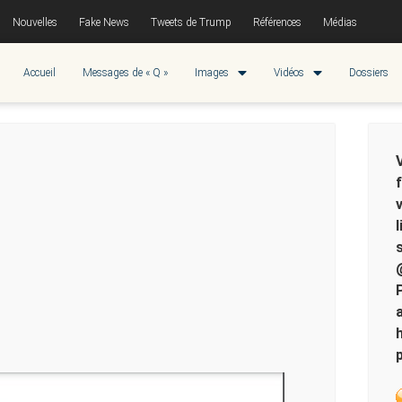
Nouvelles
Fake News
Tweets de Trump
Références
Médias
Accueil
Messages de « Q »
Images
Vidéos
Dossiers