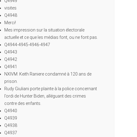
Q4949
visites
Q4948
Merci!
Mes impression sur la situation électorale
actuelle et ce que les médias font, ou ne font pas.
Q4944-4945-4946-4947
Q4943
Q4942
Q4941
NXIVM: Keith Raniere condamné à 120 ans de
prison.
Rudy Giuliani porte plainte à la police concernant
l’ordi de Hunter Biden, alléguant des crimes
contre des enfants.
Q4940
Q4939
Q4938
Q4937