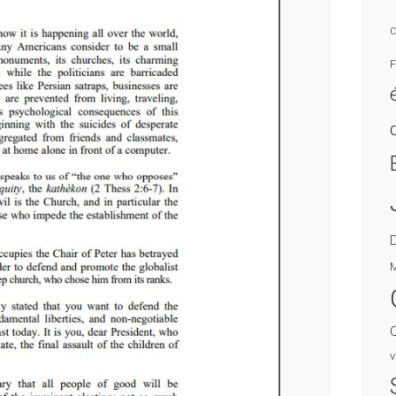
C
F
M
v