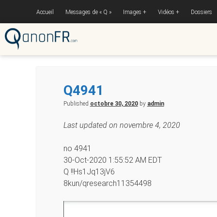
Accueil
Messages de « Q »
Images
Vidéos
Dossiers
Q4941
Published
octobre 30, 2020
by
admin
Last updated on novembre 4, 2020
no 4941
30-Oct-2020 1:55:52 AM EDT
Q !!Hs1Jq13jV6
8kun/qresearch11354498