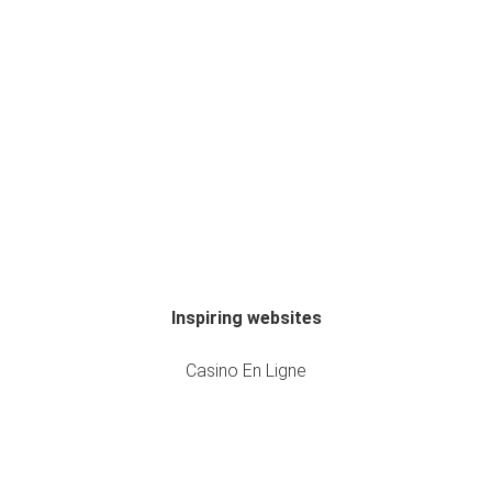
Inspiring websites
Casino En Ligne
Casino En Ligne
Meilleur Casino En Ligne France
Meilleur Casino En Ligne France
Casino En Ligne France