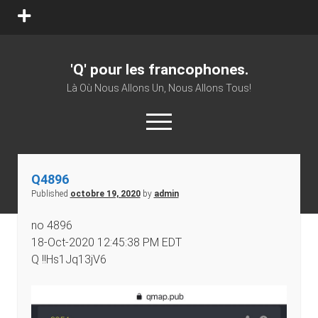
'Q' pour les francophones.
Là Où Nous Allons Un, Nous Allons Tous!
Q4896
Published
octobre 19, 2020
by
admin
no 4896
18-Oct-2020 12:45:38 PM EDT
Q !!Hs1Jq13jV6