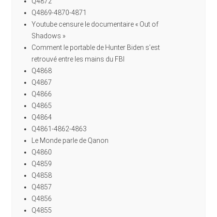
Q4872
Q4869-4870-4871
Youtube censure le documentaire « Out of
Shadows »
Comment le portable de Hunter Biden s’est
retrouvé entre les mains du FBI
Q4868
Q4867
Q4866
Q4865
Q4864
Q4861-4862-4863
Le Monde parle de Qanon
Q4860
Q4859
Q4858
Q4857
Q4856
Q4855