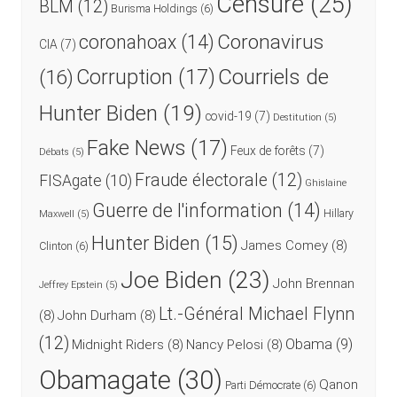
Censure
(25)
BLM
(12)
Burisma Holdings
(6)
Coronavirus
coronahoax
(14)
CIA
(7)
Courriels de
Corruption
(17)
(16)
Hunter Biden
(19)
covid-19
(7)
Destitution
(5)
Fake News
(17)
Feux de forêts
(7)
Débats
(5)
Fraude électorale
(12)
FISAgate
(10)
Ghislaine
Guerre de l'information
(14)
Hillary
Maxwell
(5)
Hunter Biden
(15)
James Comey
(8)
Clinton
(6)
Joe Biden
(23)
John Brennan
Jeffrey Epstein
(5)
Lt.-Général Michael Flynn
(8)
John Durham
(8)
(12)
Obama
(9)
Midnight Riders
(8)
Nancy Pelosi
(8)
Obamagate
(30)
Qanon
Parti Démocrate
(6)