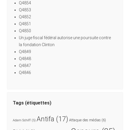
Q4854
Q4853
Q4852
Q4851
Q4850
Un juge fiscal fédéral autorise une poursuite contre
la fondation Clinton
Q4849
Q4848
Q4847
Q4846
Tags (étiquettes)
Antifa
(17)
Attaque des médias
(6)
Adam Schiff
(5)