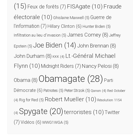
(15)
FISAgate
(10)
Fraude
Feux de forêts
(7)
électorale
(10)
Guerre de
Ghislaine Maxwell
(5)
l'information
(7)
Hillary Clinton
(6)
Hunter Biden
(5)
James Comey
(8)
Infiltration au lieu d'invasion
(5)
Jeffrey
Joe Biden
(14)
John Brennan
(8)
Epstein
(5)
Lt.-Général Michael
John Durham
(8)
KKK
(4)
Flynn
(10)
Nancy Pelosi
(8)
Midnight Riders
(7)
Obamagate
(28)
Obama
(8)
Parti
Démocrate
(6)
Patriotes
(5)
Peter Strzok
(5)
Qanon
(4)
Red October
Robert Mueller
(10)
Rig for Red
(5)
(4)
Résolution 1154
Spygate
(20)
terroristes
(10)
Twitter
(4)
(7)
Vidéos
(6)
WWG1WGA
(5)