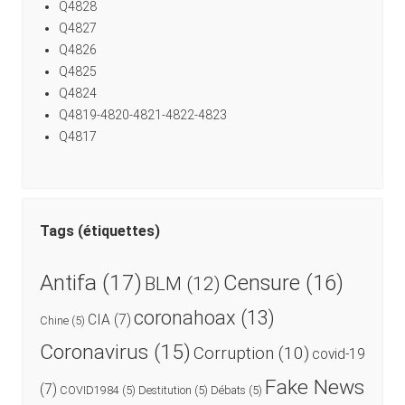
Q4828
Q4827
Q4826
Q4825
Q4824
Q4819-4820-4821-4822-4823
Q4817
Tags (étiquettes)
Antifa
(17)
Censure
(16)
BLM
(12)
coronahoax
(13)
CIA
(7)
Chine
(5)
Coronavirus
(15)
Corruption
(10)
covid-19
Fake News
(7)
COVID1984
(5)
Destitution
(5)
Débats
(5)