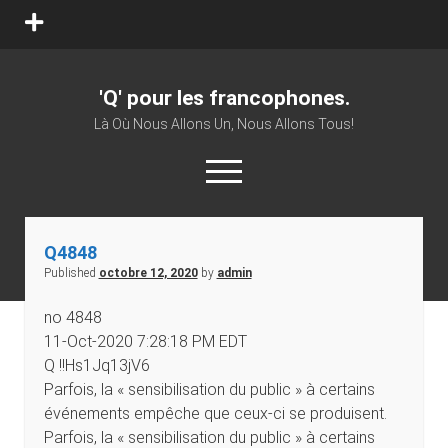
'Q' pour les francophones.
Là Où Nous Allons Un, Nous Allons Tous!
Q4848
Published
octobre 12, 2020
by
admin
no 4848
11-Oct-2020 7:28:18 PM EDT
Q !!Hs1Jq13jV6
Parfois, la « sensibilisation du public » à certains
événements empêche que ceux-ci se produisent.
Parfois, la « sensibilisation du public » à certains