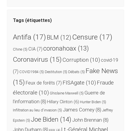
Tags (étiquettes)
Antifa
(17)
Censure
(17)
BLM
(12)
coronahoax
(13)
CIA
(7)
Chine
(5)
Coronavirus
(15)
Corruption
(10)
covid-19
Fake News
(7)
COVID1984
(5)
Destitution
(5)
Débats
(5)
(15)
FISAgate
(10)
Fraude
Feux de forêts
(7)
électorale
(10)
Guerre de
Ghislaine Maxwell
(5)
l'information
(8)
Hillary Clinton
(6)
Hunter Biden
(5)
James Comey
(8)
Infiltration au lieu d'invasion
(5)
Jeffrey
Joe Biden
(14)
John Brennan
(8)
Epstein
(5)
Lt.-Général Michael
John Durham
(8)
KKK
(4)