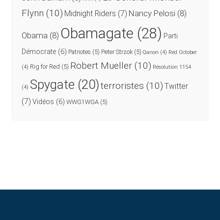
Flynn
(10)
Nancy Pelosi
(8)
Midnight Riders
(7)
Obamagate
(28)
Obama
(8)
Parti
Démocrate
(6)
Patriotes
(5)
Peter Strzok
(5)
Qanon
(4)
Red October
Robert Mueller
(10)
Rig for Red
(5)
(4)
Résolution 1154
Spygate
(20)
terroristes
(10)
Twitter
(4)
(7)
Vidéos
(6)
WWG1WGA
(5)