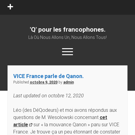
'Q' pour les francophones.
Là Où Nous Allons Un, Nous Allons Tous!
VICE France parle de Qanon.
Published
octobre 9, 2020
by
admin
Last updated on octobre 12, 2020
Léo (des DéQodeurs) et moi avons répondus aux
questions de M. Wesolowski concernant
cet
article
sur « la mouvance Qanon » paru sur VICE
France. Je trouve ça un peu étonnant de constater