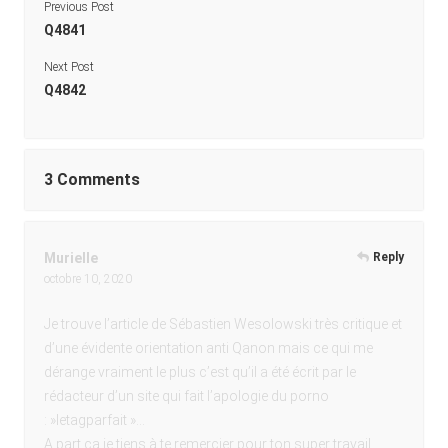
Previous Post
Q4841
Next Post
Q4842
3 Comments
Murielle
Reply
octobre 10, 2020
Je trouve l’article de Sébastien Wesolowski très critique et
d’une évidente orientation anti Qanon mais ce qui me
dérange vraiment le plus c’est qu’il a été écrit par le
rédacteur d’un site qui fait l’apologie du porno
: »letagparfait »…
A part ça,je tiens à te remercier pour ton super travail