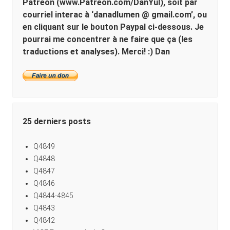
Patreon (www.Patreon.com/DanYul), soit par
courriel interac à ‘danadlumen @ gmail.com’, ou
en cliquant sur le bouton Paypal ci-dessous. Je
pourrai me concentrer à ne faire que ça (les
traductions et analyses). Merci! :) Dan
25 derniers posts
Q4849
Q4848
Q4847
Q4846
Q4844-4845
Q4843
Q4842