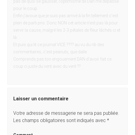
pas de quoi se gausser, l’optimisme de Dan me dépasse
pour le coup.
Enfin j’avoue que je suis pas arrivé à la fin tellement c’est
plein de parti pris. Donc NON cet article n’est pas là pour
servir la cause, malgré les 2-3 pétales de fleur lâchés ci et
là.
Et puis qui lit ce journal VICE ???? au vu du nb des
commentaires, c’est peanuts, que dalle
Comprends pas ton engouement DAN d’avoir fait ce
coup ci juste du vent avec du vent ??
Laisser un commentaire
Votre adresse de messagerie ne sera pas publiée.
Les champs obligatoires sont indiqués avec
*
Comment