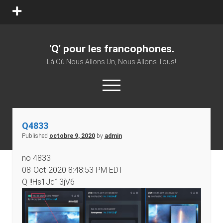
open
menu
'Q' pour les francophones.
Là Où Nous Allons Un, Nous Allons Tous!
open
menu
twitter
facebook
youtube
patreon
vk
Q4833
Published
octobre 9, 2020
by
admin
no 4833
08-Oct-2020 8:48:53 PM EDT
Q !!Hs1Jq13jV6