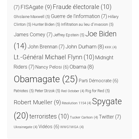
Fraude électorale
(10)
FISAgate
(9)
(7)
Guerre de l'information
(7)
Ghislaine Maxwell
(5)
Hillary
Clinton
(5)
Hunter Biden
(5)
Infiltration au lieu d'invasion
(5)
Joe Biden
James Comey
(7)
Jeffrey Epstein
(5)
(14)
John Durham
(8)
John Brennan
(7)
KKK
(4)
Lt.-Général Michael Flynn
(10)
Midnight
Obama
(8)
Riders
(7)
Nancy Pelosi
(6)
Obamagate
(25)
Parti Démocrate
(6)
Patriotes
(5)
Peter Strzok
(5)
Rig for Red
(5)
Red October
(4)
Spygate
Robert Mueller
(9)
Résolution 1154
(4)
(20)
terroristes
(10)
Twitter
(7)
Tucker Carlson
(4)
Vidéos
(6)
Ukrainegate
(4)
WWG1WGA
(4)