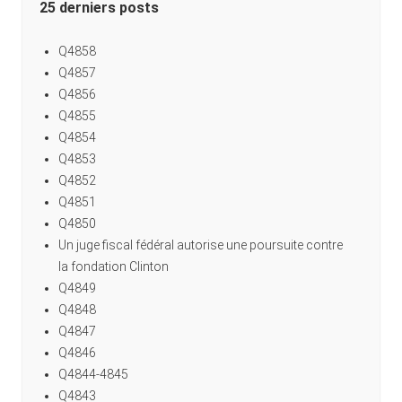
25 derniers posts
Q4858
Q4857
Q4856
Q4855
Q4854
Q4853
Q4852
Q4851
Q4850
Un juge fiscal fédéral autorise une poursuite contre
la fondation Clinton
Q4849
Q4848
Q4847
Q4846
Q4844-4845
Q4843