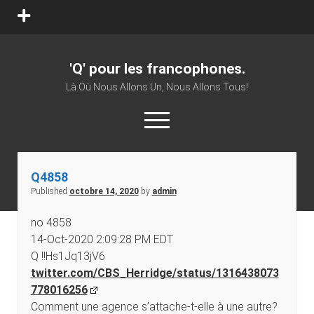
'Q' pour les francophones.
Là Où Nous Allons Un, Nous Allons Tous!
Q4858
Published
octobre 14, 2020
by
admin
no 4858
14-Oct-2020 2:09:28 PM EDT
Q !!Hs1Jq13jV6
twitter.com/CBS_Herridge/status/1316438073
778016256
Comment une agence s’attache-t-elle à une autre?