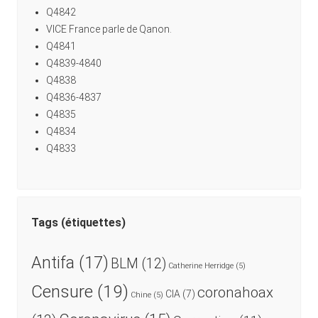
Q4842
VICE France parle de Qanon.
Q4841
Q4839-4840
Q4838
Q4836-4837
Q4835
Q4834
Q4833
Tags (étiquettes)
Antifa
(17)
BLM
(12)
Catherine Herridge
(5)
Censure
(19)
coronahoax
CIA
(7)
Chine
(5)