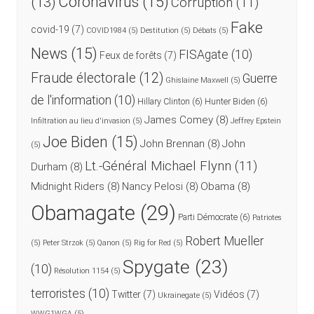
Coronavirus
(15)
(13)
Corruption
(11)
Fake
covid-19
(7)
COVID1984
(5)
Destitution
(5)
Débats
(5)
News
(15)
FISAgate
(10)
Feux de forêts
(7)
Fraude électorale
(12)
Guerre
Ghislaine Maxwell
(5)
de l'information
(10)
Hillary Clinton
(6)
Hunter Biden
(6)
James Comey
(8)
Infiltration au lieu d'invasion
(5)
Jeffrey Epstein
Joe Biden
(15)
John Brennan
(8)
John
(5)
Lt.-Général Michael Flynn
(11)
Durham
(8)
Midnight Riders
(8)
Nancy Pelosi
(8)
Obama
(8)
Obamagate
(29)
Parti Démocrate
(6)
Patriotes
Robert Mueller
(5)
Peter Strzok
(5)
Qanon
(5)
Rig for Red
(5)
Spygate
(23)
(10)
Résolution 1154
(5)
terroristes
(10)
Twitter
(7)
Vidéos
(7)
Ukrainegate
(5)
WWG1WGA
(5)