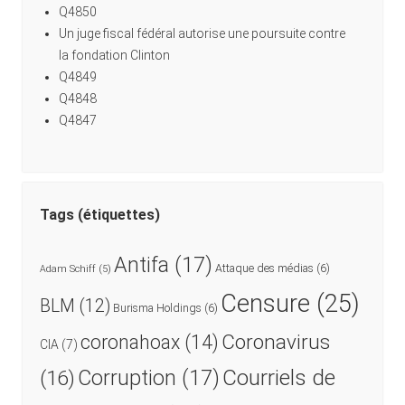
Q4850
Un juge fiscal fédéral autorise une poursuite contre
la fondation Clinton
Q4849
Q4848
Q4847
Tags (étiquettes)
Antifa
(17)
Attaque des médias
(6)
Adam Schiff
(5)
Censure
(25)
BLM
(12)
Burisma Holdings
(6)
Coronavirus
coronahoax
(14)
CIA
(7)
Courriels de
Corruption
(17)
(16)