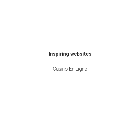
Inspiring websites
Casino En Ligne
Casino En Ligne
Meilleur Casino En Ligne France
Meilleur Casino En Ligne France
Casino En Ligne France
Casino En Ligne France
Casino En Ligne Fiable
Meilleur Casino En Ligne
Casino En Ligne
Meilleur Casino En Ligne France