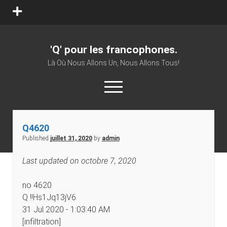
open
menu
'Q' pour les francophones.
Là Où Nous Allons Un, Nous Allons Tous!
open
menu
twitter
facebook
youtube
patreon
vk
Q4620
Published
juillet 31, 2020
by
admin
Last updated on octobre 7, 2020
no 4620
Q !!Hs1Jq13jV6
31 Jul 2020 - 1:03:40 AM
[infiltration]