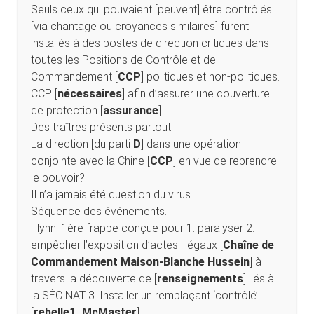
Seuls ceux qui pouvaient [peuvent] être contrôlés
[via chantage ou croyances similaires] furent
installés à des postes de direction critiques dans
toutes les Positions de Contrôle et de
Commandement [
CCP
] politiques et non-politiques.
CCP [
nécessaires
] afin d’assurer une couverture
de protection [
assurance
].
Des traîtres présents partout.
La direction [du parti
D
] dans une opération
conjointe avec la Chine [
CCP
] en vue de reprendre
le pouvoir?
Il n’a jamais été question du virus.
Séquence des événements.
Flynn: 1ère frappe conçue pour 1. paralyser 2.
empêcher l’exposition d’actes illégaux [
Chaîne de
Commandement Maison-Blanche Hussein
] à
travers la découverte de [
renseignements
] liés à
la SÉC NAT 3. Installer un remplaçant ‘contrôlé’
[
rebelle1_McMaster
].