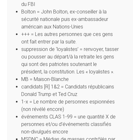
du FBI
Bolton = John Bolton, ex-conseiller à la
sécurité nationale puis ex-ambassadeur
américain aux Nations-Unies
+++ = Les autres personnes que ces gens
ont fait entrer par la suite.
suppression de ‘loyalistes’ = renvoyer, tasser
ou pousser au départ/à la retraite les gens
qui sont des patriotes soutenant le
président, la constitution. Les « loyalistes ».
MB = Maison-Blanche
candidats [R] 1&2 = Candidats républicains
Donald Trump et Ted Cruz
1-x = Le nombre de personnes espionnées
(non révélé encore)
événements CLAS 1-99 = une quantité X de
personnes et/ou d’événements classifiés
non-divulgués encore
MSDNC = Médias de masses contrôlés par