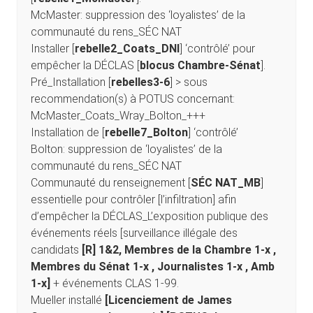
McMaster: suppression des ‘loyalistes’ de la
communauté du rens_SÉC NAT
Installer [
rebelle2_Coats_DNI
] ‘contrôlé’ pour
empêcher la DÉCLAS [
blocus Chambre-Sénat
].
Pré_Installation [
rebelles3-6
] > sous
recommendation(s) à POTUS concernant:
McMaster_Coats_Wray_Bolton_+++
Installation de [
rebelle7_Bolton
] ‘contrôlé’
Bolton: suppression de ‘loyalistes’ de la
communauté du rens_SÉC NAT
Communauté du renseignement [
SÉC NAT_MB
]
essentielle pour contrôler [l’infiltration] afin
d’empêcher la DÉCLAS_L’exposition publique des
événements réels [surveillance illégale des
candidats
[R] 1&2, Membres de la Chambre 1-x ,
Membres du Sénat 1-x , Journalistes 1-x , Amb
1-x]
+ événements CLAS 1-99.
Mueller installé
[Licenciement de James