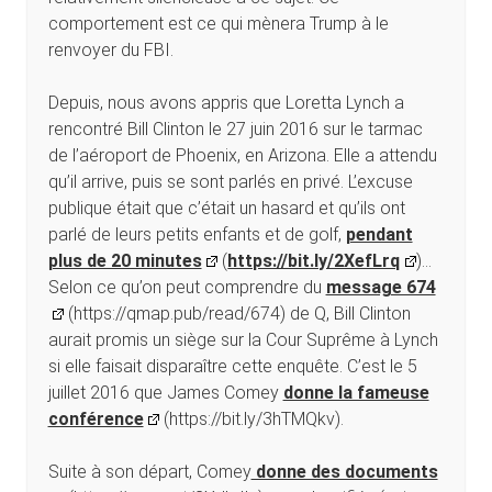
comportement est ce qui mènera Trump à le
renvoyer du FBI.
Depuis, nous avons appris que Loretta Lynch a
rencontré Bill Clinton le 27 juin 2016 sur le tarmac
de l’aéroport de Phoenix, en Arizona. Elle a attendu
qu’il arrive, puis se sont parlés en privé. L’excuse
publique était que c’était un hasard et qu’ils ont
parlé de leurs petits enfants et de golf,
pendant
plus de 20 minutes
(
https://bit.ly/2XefLrq
)…
Selon ce qu’on peut comprendre du
message 674
(https://qmap.pub/read/674) de Q, Bill Clinton
aurait promis un siège sur la Cour Suprême à Lynch
si elle faisait disparaître cette enquête. C’est le 5
juillet 2016 que James Comey
donne la fameuse
conférence
(https://bit.ly/3hTMQkv).
Suite à son départ, Comey
donne des documents