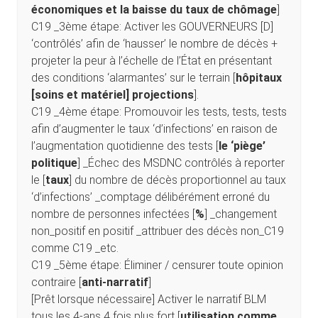
économiques et la baisse du taux de chômage
]
C19 _3ème étape: Activer les GOUVERNEURS [D]
‘contrôlés’ afin de ‘hausser’ le nombre de décès +
projeter la peur à l’échelle de l’État en présentant
des conditions ‘alarmantes’ sur le terrain [
hôpitaux
[soins et matériel] projections
].
C19 _4ème étape: Promouvoir les tests, tests, tests
afin d’augmenter le taux ‘d’infections’ en raison de
l’augmentation quotidienne des tests [
le ‘piège’
politique
] _Échec des MSDNC contrôlés à reporter
le [
taux
] du nombre de décès proportionnel au taux
‘d’infections’ _comptage délibérément erroné du
nombre de personnes infectées [
%
] _changement
non_positif en positif _attribuer des décès non_C19
comme C19 _etc.
C19 _5ème étape: Éliminer / censurer toute opinion
contraire [
anti-narratif
]
[Prêt lorsque nécessaire] Activer le narratif BLM
tous les 4-ans 4 fois plus fort [
utilisation comme