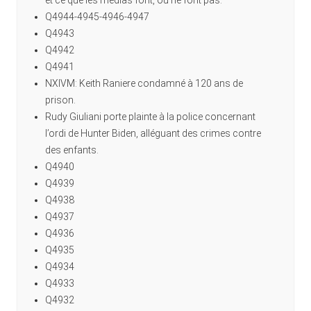
et ce que les médias font, ou ne font pas.
Q4944-4945-4946-4947
Q4943
Q4942
Q4941
NXIVM: Keith Raniere condamné à 120 ans de
prison.
Rudy Giuliani porte plainte à la police concernant
l’ordi de Hunter Biden, alléguant des crimes contre
des enfants.
Q4940
Q4939
Q4938
Q4937
Q4936
Q4935
Q4934
Q4933
Q4932