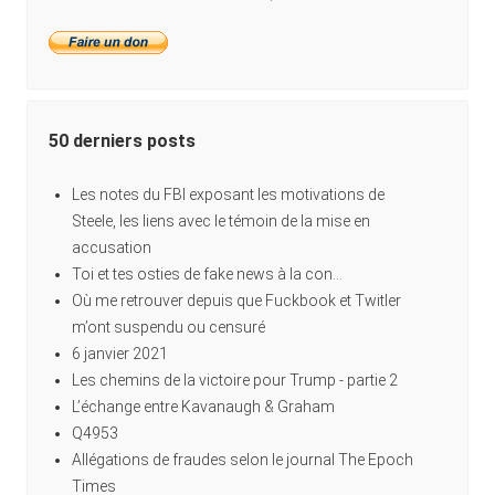
50 derniers posts
Les notes du FBI exposant les motivations de
Steele, les liens avec le témoin de la mise en
accusation
Toi et tes osties de fake news à la con…
Où me retrouver depuis que Fuckbook et Twitler
m’ont suspendu ou censuré
6 janvier 2021
Les chemins de la victoire pour Trump - partie 2
L’échange entre Kavanaugh & Graham
Q4953
Allégations de fraudes selon le journal The Epoch
Times