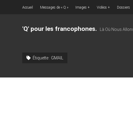
Accueil
Messages de « Q »
Images
Vidéos
Dossiers
'Q' pour les francophones.
Là Où Nous Allon
Étiquette :
GMAIL