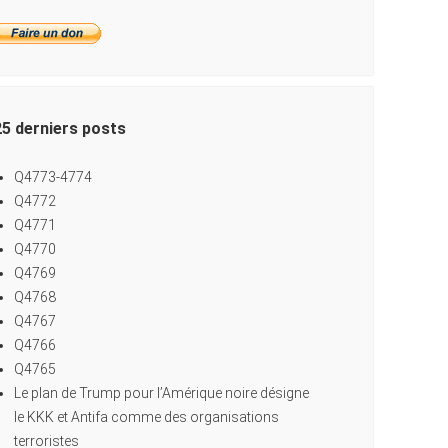
25 derniers posts
Q4773-4774
Q4772
Q4771
Q4770
Q4769
Q4768
Q4767
Q4766
Q4765
Le plan de Trump pour l’Amérique noire désigne
le KKK et Antifa comme des organisations
terroristes