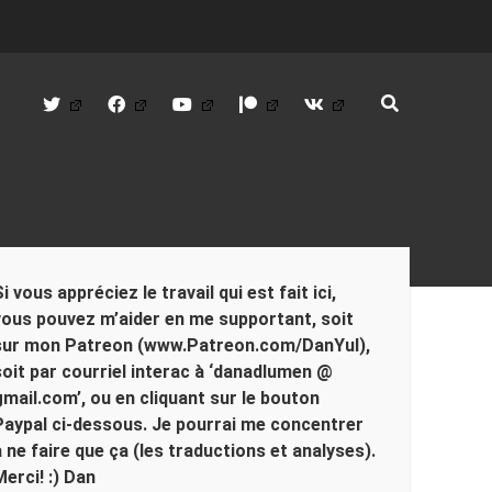
twitter
facebook
youtube
patreon
vk
debar
Si vous appréciez le travail qui est fait ici,
vous pouvez m’aider en me supportant, soit
sur mon Patreon (www.Patreon.com/DanYul),
soit par courriel interac à ‘danadlumen @
gmail.com’, ou en cliquant sur le bouton
Paypal ci-dessous. Je pourrai me concentrer
à ne faire que ça (les traductions et analyses).
Merci! :) Dan