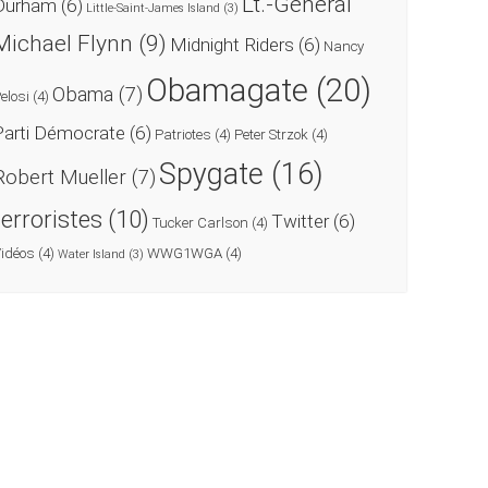
Lt.-Général
Durham
(6)
Little-Saint-James Island
(3)
Michael Flynn
(9)
Midnight Riders
(6)
Nancy
Obamagate
(20)
Obama
(7)
elosi
(4)
Parti Démocrate
(6)
Patriotes
(4)
Peter Strzok
(4)
Spygate
(16)
Robert Mueller
(7)
terroristes
(10)
Twitter
(6)
Tucker Carlson
(4)
idéos
(4)
WWG1WGA
(4)
Water Island
(3)