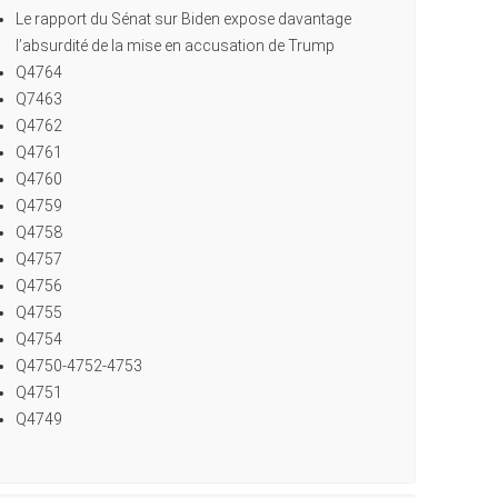
Le rapport du Sénat sur Biden expose davantage
l’absurdité de la mise en accusation de Trump
Q4764
Q7463
Q4762
Q4761
Q4760
Q4759
Q4758
Q4757
Q4756
Q4755
Q4754
Q4750-4752-4753
Q4751
Q4749