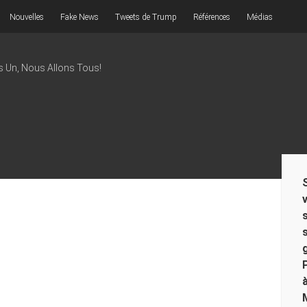
Nouvelles
Fake News
Tweets de Trump
Références
Médias
s Un, Nous Allons Tous!
Si