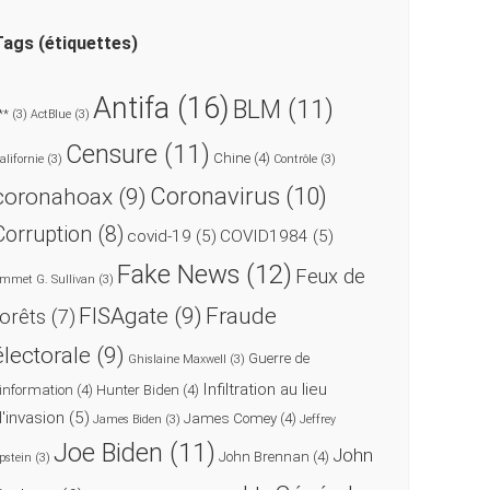
Tags (étiquettes)
Antifa
(16)
BLM
(11)
**
(3)
ActBlue
(3)
Censure
(11)
Chine
(4)
alifornie
(3)
Contrôle
(3)
coronahoax
(9)
Coronavirus
(10)
Corruption
(8)
covid-19
(5)
COVID1984
(5)
Fake News
(12)
Feux de
mmet G. Sullivan
(3)
FISAgate
(9)
Fraude
forêts
(7)
électorale
(9)
Guerre de
Ghislaine Maxwell
(3)
Infiltration au lieu
'information
(4)
Hunter Biden
(4)
d'invasion
(5)
James Comey
(4)
James Biden
(3)
Jeffrey
Joe Biden
(11)
John
John Brennan
(4)
pstein
(3)