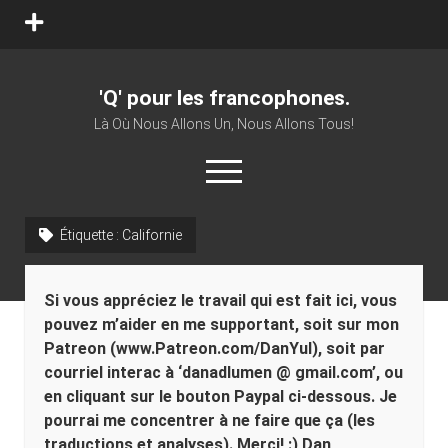
open
menu
'Q' pour les francophones.
Là Où Nous Allons Un, Nous Allons Tous!
open
menu
twitter
facebook
youtube
patreon
vk
Étiquette :
Californie
Sidebar
Si vous appréciez le travail qui est fait ici, vous
pouvez m’aider en me supportant, soit sur mon
Patreon (www.Patreon.com/DanYul), soit par
courriel interac à ‘danadlumen @ gmail.com’, ou
en cliquant sur le bouton Paypal ci-dessous. Je
pourrai me concentrer à ne faire que ça (les
traductions et analyses). Merci! :) Dan