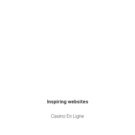
Inspiring websites
Casino En Ligne
Casino En Ligne
Scroll
Meilleur Casino En Ligne France
to