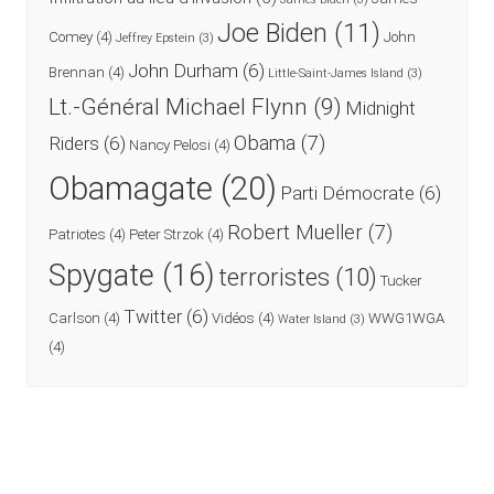
Joe Biden
(11)
Comey
(4)
John
Jeffrey Epstein
(3)
John Durham
(6)
Brennan
(4)
Little-Saint-James Island
(3)
Lt.-Général Michael Flynn
(9)
Midnight
Obama
(7)
Riders
(6)
Nancy Pelosi
(4)
Obamagate
(20)
Parti Démocrate
(6)
Robert Mueller
(7)
Patriotes
(4)
Peter Strzok
(4)
Spygate
(16)
terroristes
(10)
Tucker
Twitter
(6)
Carlson
(4)
Vidéos
(4)
WWG1WGA
Water Island
(3)
(4)