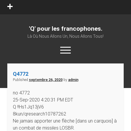
open
menu
'Q' pour les francophones.
Là Où Nous Allons Un, Nous Allons Tous!
open
menu
twitter
facebook
youtube
patreon
vk
Q4772
Published
septembre 26, 2020
by
admin
no 4772
25-Sep-2020 4:20:31 PM EDT
Q !!Hs1Jq13jV6
8kun/qresearch10787262
Ne jamais apporter une flèche [dans un carquois] à
un combat de missiles LOSBR.