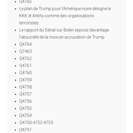
Q4765
Le plan de Trump pour l’Amérique noire désigne le
KKK et Antifa comme des organisations
terroristes
Le rapport du Sénat sur Biden expose davantage
l’absurdité de la mise en accusation de Trump
Q4764
Q7463
Q4762
Q4761
Q4760
Q4759
Q4758
Q4757
Q4756
Q4755
Q4754
Q4750-4752-4753
Q4751