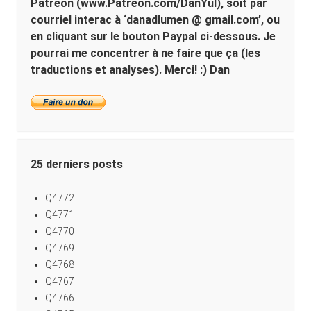
Patreon (www.Patreon.com/DanYul), soit par
courriel interac à ‘danadlumen @ gmail.com’, ou
en cliquant sur le bouton Paypal ci-dessous. Je
pourrai me concentrer à ne faire que ça (les
traductions et analyses). Merci! :) Dan
25 derniers posts
Q4772
Q4771
Q4770
Q4769
Q4768
Q4767
Q4766