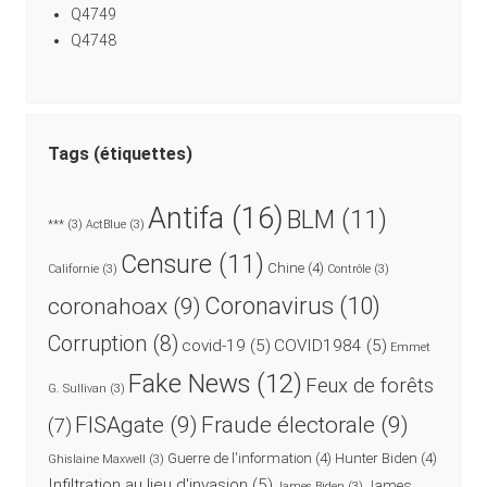
Q4749
Q4748
Tags (étiquettes)
Antifa
(16)
BLM
(11)
***
(3)
ActBlue
(3)
Censure
(11)
Chine
(4)
Californie
(3)
Contrôle
(3)
coronahoax
(9)
Coronavirus
(10)
Corruption
(8)
covid-19
(5)
COVID1984
(5)
Emmet
Fake News
(12)
Feux de forêts
G. Sullivan
(3)
FISAgate
(9)
Fraude électorale
(9)
(7)
Guerre de l'information
(4)
Hunter Biden
(4)
Ghislaine Maxwell
(3)
Infiltration au lieu d'invasion
(5)
James
James Biden
(3)