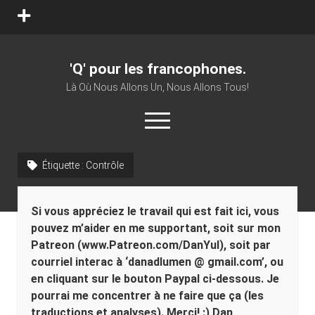
open
menu
'Q' pour les francophones.
Là Où Nous Allons Un, Nous Allons Tous!
open
menu
twitter
facebook
youtube
patreon
vk
Étiquette :
Contrôle
Sidebar
Si vous appréciez le travail qui est fait ici, vous
pouvez m’aider en me supportant, soit sur mon
Patreon (www.Patreon.com/DanYul), soit par
courriel interac à ‘danadlumen @ gmail.com’, ou
en cliquant sur le bouton Paypal ci-dessous. Je
pourrai me concentrer à ne faire que ça (les
traductions et analyses). Merci! :) Dan