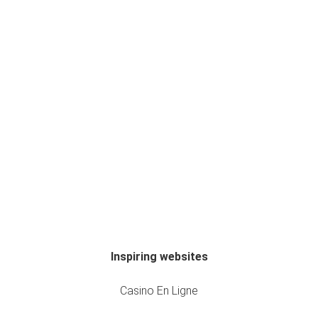
Inspiring websites
Casino En Ligne
Casino En Ligne
Scroll