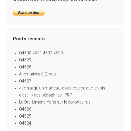
Posts récents
Q4630-4631-4632-4633
Q4629
Q4628
Alternatives à Qmap
Q4627
« Je n’ai qu’un marteau, alors tout ce que je vois
c’est… » des pédophiles… ?!?!?
La Dre. Limeng Yang sur le coronavirus.
Q4626
Q4625
Q4624