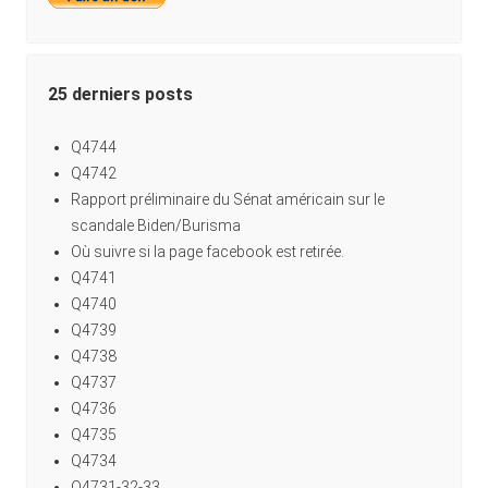
25 derniers posts
Q4744
Q4742
Rapport préliminaire du Sénat américain sur le
scandale Biden/Burisma
Où suivre si la page facebook est retirée.
Q4741
Q4740
Q4739
Q4738
Q4737
Q4736
Q4735
Q4734
Q4731-32-33