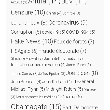
Antifa
(14)
BLM
(11)
ActBlue
(3)
Censure
(10)
Chine
(4)
Contrôle
(3)
Coronavirus
(9)
coronahoax
(8)
Corruption
(6)
covid-19
(5)
COVID1984
(5)
Fake News
(10)
Feux de forêts
(7)
Fraude électorale
(7)
FISAgate
(6)
Ghislaine Maxwell
(3)
Guerre de l'information
(3)
Infiltration au lieu d'invasion
(4)
James Biden
(3)
Joe Biden
(8)
James Comey
(3)
Jeffrey Epstein
(3)
Lt.-Général
John Brennan
(4)
John Durham
(4)
Michael Flynn
(5)
Midnight Riders
(5)
Ménage
Obama
(5)
(3)
Nous sommes les médias
(3)
Obamagate
(15)
Parti Démocrate