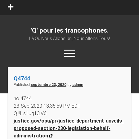
open
menu
'Q' pour les francophones.
Là Où Nous Allons Un, Nous Allons Tous!
open
menu
twitter
facebook
youtube
patreon
vk
Q4744
Published
septembre 23, 2020
by
admin
no 4744
23-Sep-2020 13:35:59 PM EDT
Q !!Hs1Jq13jV6
justice.gov/opa/pr/justice-department-unveils-
proposed-section-230-legislation-behalf-
administration