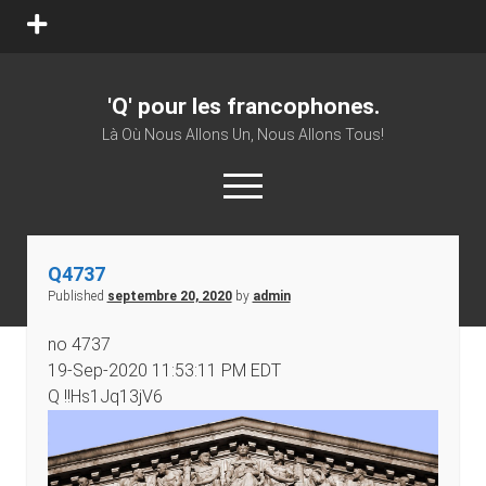
open
menu
'Q' pour les francophones.
Là Où Nous Allons Un, Nous Allons Tous!
open
menu
twitter
facebook
youtube
patreon
vk
Q4737
Published
septembre 20, 2020
by
admin
no 4737
19-Sep-2020 11:53:11 PM EDT
Q !!Hs1Jq13jV6