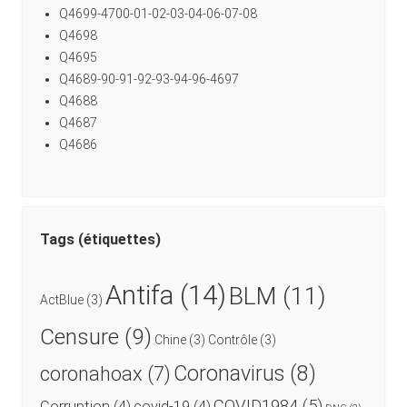
Q4699-4700-01-02-03-04-06-07-08
Q4698
Q4695
Q4689-90-91-92-93-94-96-4697
Q4688
Q4687
Q4686
Tags (étiquettes)
Antifa
(14)
BLM
(11)
ActBlue
(3)
Censure
(9)
Chine
(3)
Contrôle
(3)
Coronavirus
(8)
coronahoax
(7)
COVID1984
(5)
Corruption
(4)
covid-19
(4)