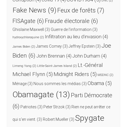
DNC
(2)
Fake News
(9)
Feux de forêts
(7)
FISAgate
(6)
Fraude électorale
(6)
Ghislaine Maxwell
(3)
Guerre de l'information
(3)
Infiltration au lieu d'invasion
(4)
hydroxychloroquine
(2)
Joe
James Comey
(3)
Jeffrey Epstein
(3)
James Biden
(2)
Biden
(6)
John Brennan
(4)
John Durham
(4)
Lt.-Général
Limeng Yang
(2)
Little-Saint-James Island
(2)
Michael Flynn
(5)
Midnight Riders
(5)
MSDNC
(2)
Obama
(5)
Ménage
(3)
Nous sommes les médias
(3)
Obamagate
(13)
Parti Démocrate
(6)
Patriotes
(3)
Peter Strzok
(3)
Rien ne peut arrêter ce
Spygate
qui s'en vient.
(3)
Robert Mueller
(3)