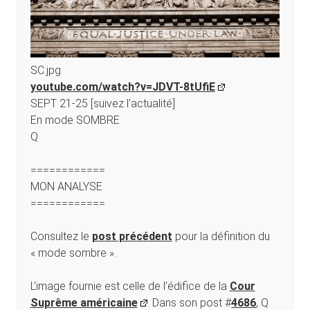
SC.jpg
youtube.com/watch?v=JDVT-8tUfiE
SEPT 21-25 [suivez l’actualité]
En mode SOMBRE
Q
============
MON ANALYSE
============
Consultez le
post précédent
pour la définition du
« mode sombre ».
L’image fournie est celle de l’édifice de la
Cour
Suprême américaine
. Dans son post #
4686
, Q