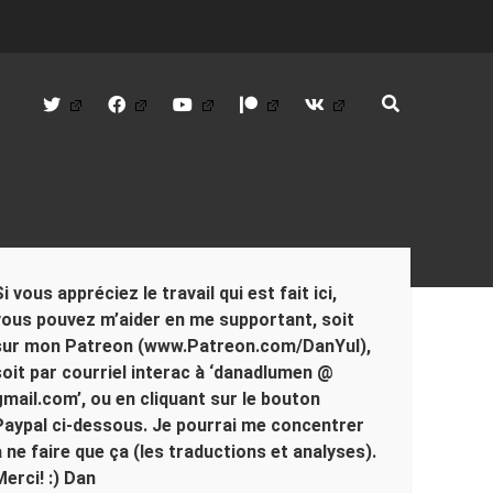
twitter
facebook
youtube
patreon
vk
debar
Si vous appréciez le travail qui est fait ici,
vous pouvez m’aider en me supportant, soit
sur mon Patreon (www.Patreon.com/DanYul),
soit par courriel interac à ‘danadlumen @
gmail.com’, ou en cliquant sur le bouton
Paypal ci-dessous. Je pourrai me concentrer
à ne faire que ça (les traductions et analyses).
Merci! :) Dan