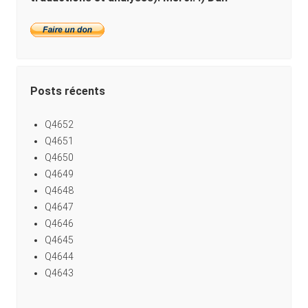
Posts récents
Q4652
Q4651
Q4650
Q4649
Q4648
Q4647
Q4646
Q4645
Q4644
Q4643