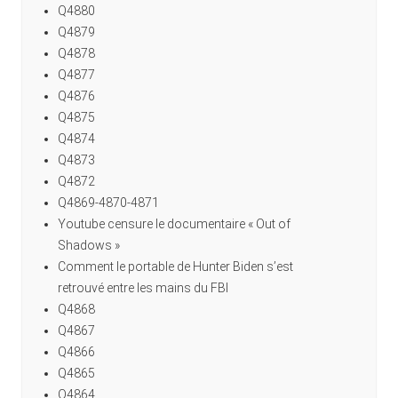
Q4880
Q4879
Q4878
Q4877
Q4876
Q4875
Q4874
Q4873
Q4872
Q4869-4870-4871
Youtube censure le documentaire « Out of
Shadows »
Comment le portable de Hunter Biden s’est
retrouvé entre les mains du FBI
Q4868
Q4867
Q4866
Q4865
Q4864