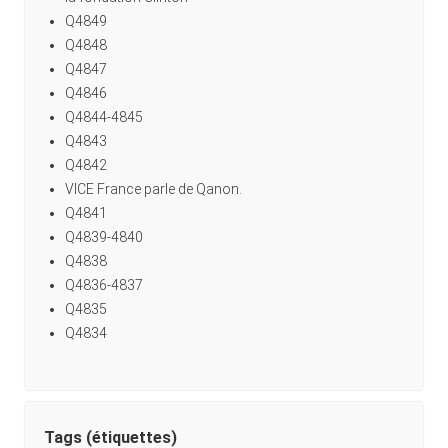
Q4849
Q4848
Q4847
Q4846
Q4844-4845
Q4843
Q4842
VICE France parle de Qanon.
Q4841
Q4839-4840
Q4838
Q4836-4837
Q4835
Q4834
Tags (étiquettes)