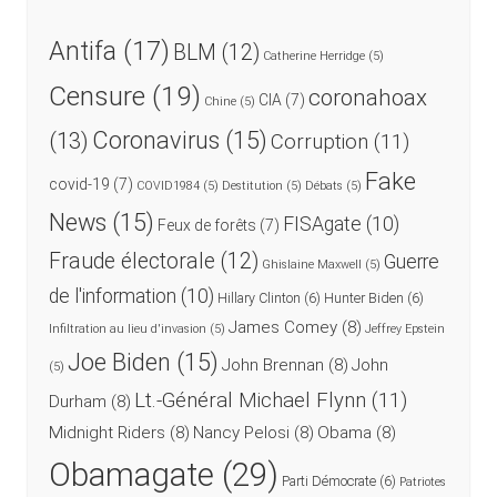
Antifa
(17)
BLM
(12)
Catherine Herridge
(5)
Censure
(19)
coronahoax
CIA
(7)
Chine
(5)
Coronavirus
(15)
(13)
Corruption
(11)
Fake
covid-19
(7)
COVID1984
(5)
Destitution
(5)
Débats
(5)
News
(15)
FISAgate
(10)
Feux de forêts
(7)
Fraude électorale
(12)
Guerre
Ghislaine Maxwell
(5)
de l'information
(10)
Hillary Clinton
(6)
Hunter Biden
(6)
James Comey
(8)
Infiltration au lieu d'invasion
(5)
Jeffrey Epstein
Joe Biden
(15)
John Brennan
(8)
John
(5)
Lt.-Général Michael Flynn
(11)
Durham
(8)
Midnight Riders
(8)
Nancy Pelosi
(8)
Obama
(8)
Obamagate
(29)
Parti Démocrate
(6)
Patriotes