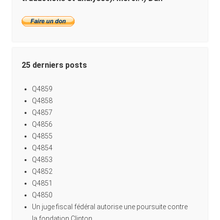
25 derniers posts
Q4859
Q4858
Q4857
Q4856
Q4855
Q4854
Q4853
Q4852
Q4851
Q4850
Un juge fiscal fédéral autorise une poursuite contre
la fondation Clinton