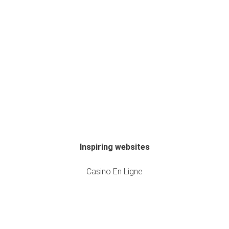
Inspiring websites
Casino En Ligne
Casino En Ligne
Meilleur Casino En Ligne France
Meilleur Casino En Ligne France
Casino En Ligne France