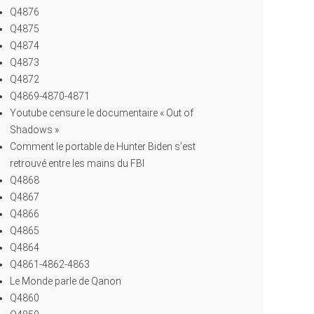
Q4876
Q4875
Q4874
Q4873
Q4872
Q4869-4870-4871
Youtube censure le documentaire « Out of
Shadows »
Comment le portable de Hunter Biden s’est
retrouvé entre les mains du FBI
Q4868
Q4867
Q4866
Q4865
Q4864
Q4861-4862-4863
Le Monde parle de Qanon
Q4860