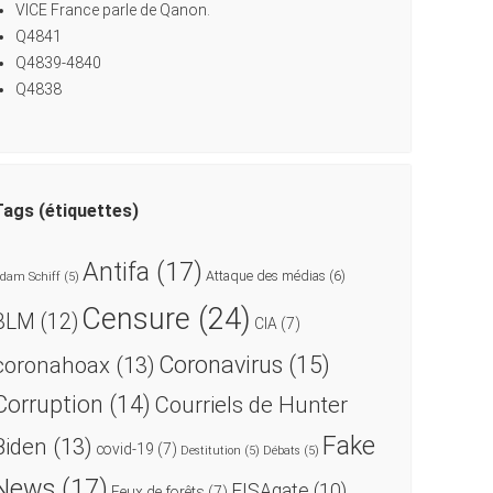
VICE France parle de Qanon.
Q4841
Q4839-4840
Q4838
Tags (étiquettes)
Antifa
(17)
Attaque des médias
(6)
dam Schiff
(5)
Censure
(24)
BLM
(12)
CIA
(7)
Coronavirus
(15)
coronahoax
(13)
Corruption
(14)
Courriels de Hunter
Fake
Biden
(13)
covid-19
(7)
Destitution
(5)
Débats
(5)
News
(17)
FISAgate
(10)
Feux de forêts
(7)