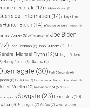
Fraude électorale
(12)
Ghislaine Maxwell
(5)
Guerre de l'information
(14)
Hillary Clinton
Hunter Biden
(14)
6)
Infiltration au lieu d'invasion
(5)
Joe Biden
James Comey
(8)
Jeffrey Epstein
(5)
(22)
Lt.-
John Brennan
(8)
John Durham
(8)
Général Michael Flynn
(12)
Midnight Riders
Obama
(9)
8)
Nancy Pelosi
(8)
Obamagate
(30)
Parti Démocrate
(6)
Qanon
(8)
Red October
(5)
Rien ne peut arrêter ce qui s'en vient.
(5)
Robert Mueller
(10)
Résolution 1154
(6)
Soldats
Spygate
(23)
terroristes
(10)
umériques
(5)
Twitter
(9)
Ukrainegate
(7)
Vidéos
(7)
WWG1WGA
(6)