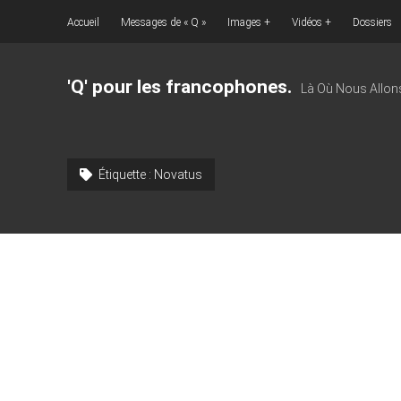
Accueil
Messages de « Q »
Images
Vidéos
Dossiers
'Q' pour les francophones.
Là Où Nous Allon
Étiquette :
Novatus