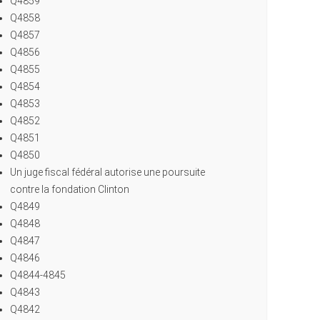
Q4859
Q4858
Q4857
Q4856
Q4855
Q4854
Q4853
Q4852
Q4851
Q4850
Un juge fiscal fédéral autorise une poursuite
contre la fondation Clinton
Q4849
Q4848
Q4847
Q4846
Q4844-4845
Q4843
Q4842