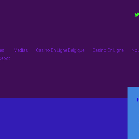
es
Médias
Casino En Ligne Belgique
Casino En Ligne
Nou
Depot
Si