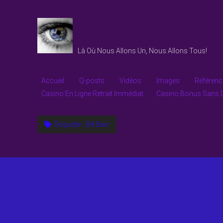
'Q'
et/ou
'Qanon'
Là Où Nous Allons Un, Nous Allons Tous!
pour
les
Accueil
Q-posts
Vidéos
Images
Référenc
francophones
Casino En Ligne Retrait Immédiat
Casino Bonus Sans 
Étiquette : Bill Barr