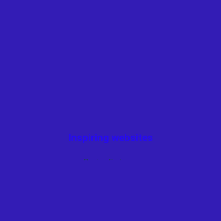
Inspiring websites
Casino En Ligne
Casino En Ligne
Meilleur Casino En Ligne France
Meilleur Casino En Ligne France
Casino En Ligne France