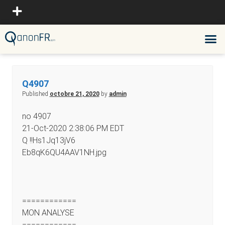
Q4907
Published
octobre 21, 2020
by
admin
no 4907
21-Oct-2020 2:38:06 PM EDT
Q !!Hs1Jq13jV6
Eb8qK6QU4AAV1NH.jpg
============
MON ANALYSE
============