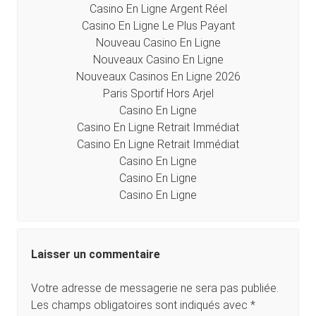
Casino En Ligne Argent Réel
Casino En Ligne Le Plus Payant
Nouveau Casino En Ligne
Nouveaux Casino En Ligne
Nouveaux Casinos En Ligne 2026
Paris Sportif Hors Arjel
Casino En Ligne
Casino En Ligne Retrait Immédiat
Casino En Ligne Retrait Immédiat
Casino En Ligne
Casino En Ligne
Casino En Ligne
Laisser un commentaire
Votre adresse de messagerie ne sera pas publiée.
Les champs obligatoires sont indiqués avec
*