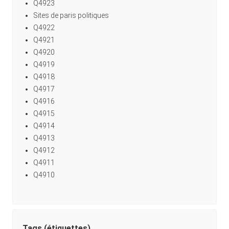
Q4923
Sites de paris politiques
Q4922
Q4921
Q4920
Q4919
Q4918
Q4917
Q4916
Q4915
Q4914
Q4913
Q4912
Q4911
Q4910
Tags (étiquettes)