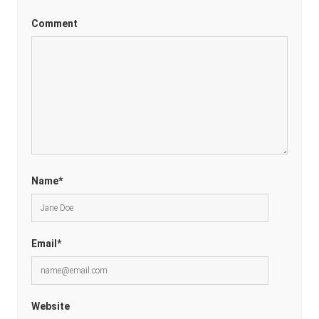
Comment
Name*
Email*
Website