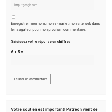
Enregistrer mon nom, mon e-mail et mon site web dans
le navigateur pour mon prochain commentaire.
Saisissez votre réponse en chiffres
6 + 5 =
Votre soutien est important! Patreon vient de